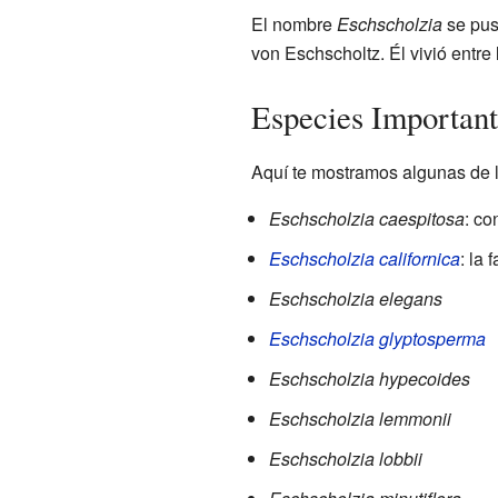
El nombre
Eschscholzia
se pus
von Eschscholtz. Él vivió entre
Especies Important
Aquí te mostramos algunas de l
Eschscholzia caespitosa
: co
Eschscholzia californica
: la
Eschscholzia elegans
Eschscholzia glyptosperma
Eschscholzia hypecoides
Eschscholzia lemmonii
Eschscholzia lobbii