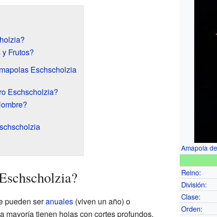
holzia?
 y Frutos?
Amapolas Eschscholzia
ro Eschscholzia?
Nombre?
schscholzia
Amapola de 
Reino
:
Eschscholzia?
División
:
Clase
:
ue pueden ser
anuales
(viven un año) o
Orden
:
La mayoría tienen hojas con cortes profundos.