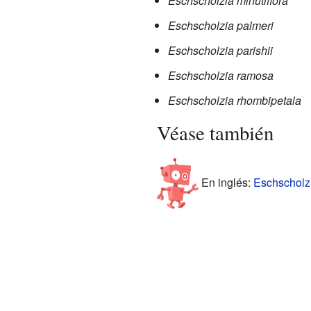
Eschscholzia minutiflora
Eschscholzia palmeri
Eschscholzia parishii
Eschscholzia ramosa
Eschscholzia rhombipetala
Véase también
En inglés:
Eschscholzi