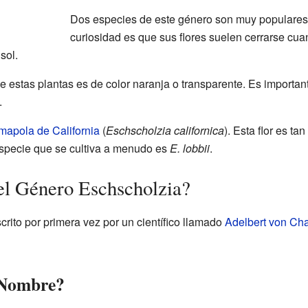
Dos especies de este género son muy populares p
curiosidad es que sus flores suelen cerrarse cua
sol.
e estas plantas es de color naranja o transparente. Es important
.
mapola de California
(
Eschscholzia californica
). Esta flor es tan
 especie que se cultiva a menudo es
E. lobbii
.
el Género Eschscholzia?
crito por primera vez por un científico llamado
Adelbert von Ch
 Nombre?