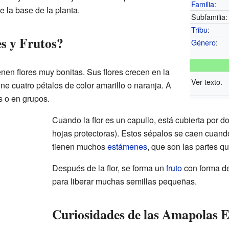
Familia
:
 la base de la planta.
Subfamilia:
Tribu
:
s y Frutos?
Género
:
enen flores muy bonitas. Sus flores crecen en la
Ver texto.
iene cuatro pétalos de color amarillo o naranja. A
s o en grupos.
Cuando la flor es un capullo, está cubierta por d
hojas protectoras). Estos sépalos se caen cuando 
tienen muchos
estámenes
, que son las partes q
Después de la flor, se forma un
fruto
con forma de 
para liberar muchas semillas pequeñas.
Curiosidades de las Amapolas E