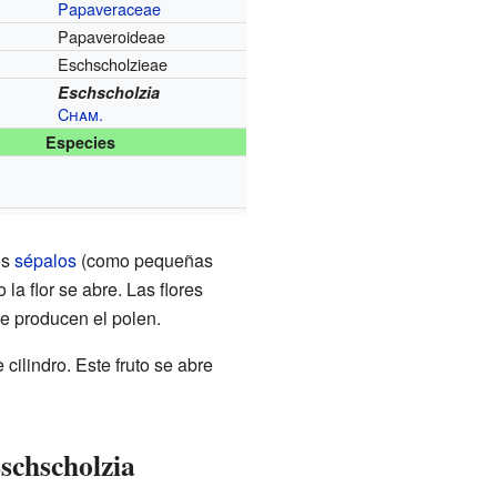
Papaveraceae
Papaveroideae
Eschscholzieae
Eschscholzia
Cham.
Especies
os
sépalos
(como pequeñas
la flor se abre. Las flores
ue producen el polen.
cilindro. Este fruto se abre
schscholzia