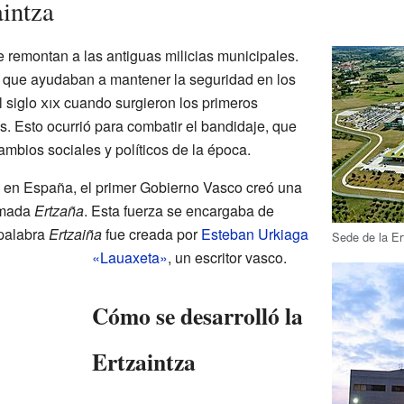
aintza
e remontan a las antiguas milicias municipales.
 que ayudaban a mantener la seguridad en los
l siglo
xix
cuando surgieron los primeros
s. Esto ocurrió para combatir el bandidaje, que
mbios sociales y políticos de la época.
o en España, el primer Gobierno Vasco creó una
lamada
Ertzaña
. Esta fuerza se encargaba de
 palabra
Ertzaiña
fue creada por
Esteban Urkiaga
Sede de la Er
«Lauaxeta»
, un escritor vasco.
Cómo se desarrolló la
Ertzaintza