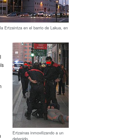
la Ertzaintza en el barrio de Lakua, en
l
ís
n
Ertzainas inmovilizando a un
u
detenido.