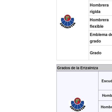
Hombrera
rígida
Hombrera
flexible
Emblema d
grado
Grado
Grados de la Ertzaintza
Escud
Hombr
Hombre