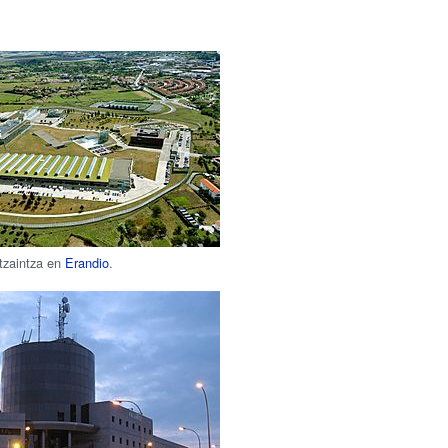
tzaintza en
Erandio
.