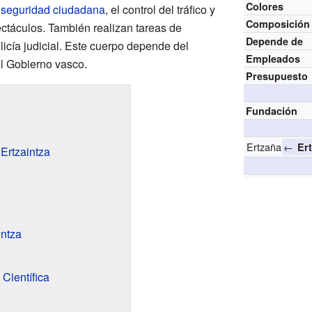
Colores
a
seguridad ciudadana
, el control del tráfico y
Composición
ectáculos. También realizan tareas de
Depende de
icía judicial. Este cuerpo depende del
Empleados
l Gobierno vasco.
Presupuesto
Fundación
Ertzaña
←
Ert
Ertzaintza
intza
 Científica