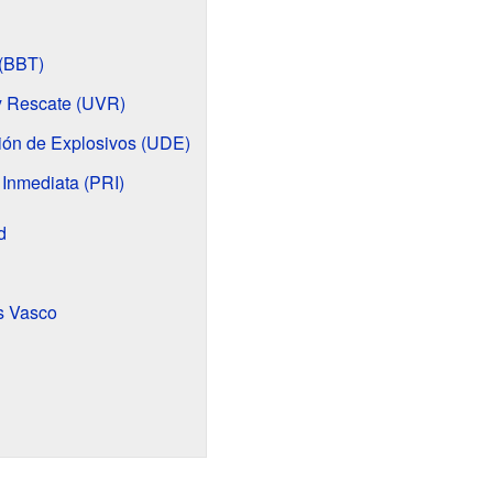
 (BBT)
y Rescate (UVR)
ión de Explosivos (UDE)
 Inmediata (PRI)
d
ís Vasco