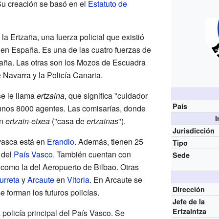
 Su creación se basó en el
Estatuto de
la Ertzaña, una fuerza policial que existió
o en España. Es una de las cuatro fuerzas de
ña. Las otras son los Mozos de Escuadra
e Navarra y la Policía Canaria.
se le llama
ertzaina
, que significa "cuidador
País
 unos 8000 agentes. Las comisarías, donde
I
an
ertzain-etxea
("casa de
ertzainas
").
Jurisdicción
 vasca está en
Erandio
. Además, tienen 25
Tipo
 del
País Vasco
. También cuentan con
Sede
, como la del Aeropuerto de Bilbao. Otras
urreta
y
Arcaute
en
Vitoria
. En Arcaute se
Dirección
 forman los futuros policías.
Jefe de la
Ertzaintza
 policía principal del País Vasco. Se