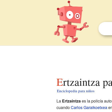
Ertzaintza p
Enciclopedia para niños
La
Ertzaintza
es la policía aut
cuando
Carlos Garaikoetxea
er