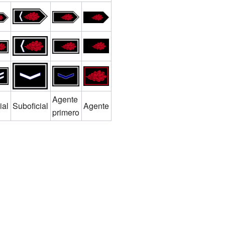
Agente
ial
Suboficial
Agente
primero