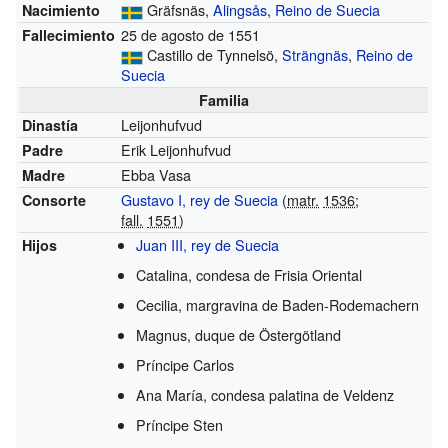
Gräfsnäs,
Alingsås
,
Reino de Suecia
Nacimiento
25 de agosto de 1551
Fallecimiento
Castillo de Tynnelsö,
Strängnäs
,
Reino de
Suecia
Familia
Leijonhufvud
Dinastía
Erik Leijonhufvud
Padre
Ebba Vasa
Madre
Gustavo I, rey de Suecia
(
matr.
1536
;
Consorte
fall.
1551
)
Juan III, rey de Suecia
Hijos
Catalina, condesa de Frisia Oriental
Cecilia, margravina de Baden-Rodemachern
Magnus, duque de Östergötland
Príncipe Carlos
Ana María, condesa palatina de Veldenz
Príncipe Sten