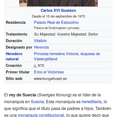
Carlos XVI Gustavo
Desde el 15 de septiembre de 1973
Palacio Real de Estocolmo
Residencia
Palacio de Drottningholm (privada)
;
;
Tratamiento
Su Majestad
Vuestra Majestad
Señor
Vitalicio
Duración
Herencia
Designado por
Princesa heredera Victoria, duquesa de
Heredero
Västergötland
natural
970
Creación
c
.
Erico el Victorioso
Primer titular
www.kungahuset.se
Sitio web
El
rey de Suecia
(
Sveriges Konung
) es el líder de la
monarquía en
Suecia
. Esta monarquía es
hereditaria
, lo
que significa que el título pasa de padres a hijos. También
es una
monarquía constitucional
, lo que quiere decir que