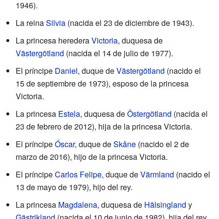
1946).
La reina
Silvia
(nacida el 23 de diciembre de 1943).
La princesa heredera
Victoria
, duquesa de
Västergötland
(nacida el 14 de julio de 1977).
El príncipe
Daniel
, duque de
Västergötland
(nacido el
15 de septiembre de 1973), esposo de la princesa
Victoria.
La princesa
Estela
, duquesa de
Östergötland
(nacida el
23 de febrero de 2012), hija de la princesa Victoria.
El príncipe
Óscar
, duque de
Skåne
(nacido el 2 de
marzo de 2016), hijo de la princesa Victoria.
El príncipe
Carlos Felipe
, duque de
Värmland
(nacido el
13 de mayo de 1979), hijo del rey.
La princesa
Magdalena
, duquesa de
Hälsingland
y
Gästrikland
(nacida el 10 de junio de 1982), hija del rey.