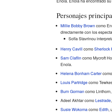
Enola. Enola ha encontrado su 
Personajes principa
Millie Bobby Brown
como Eno
directamente con los especta
Sofía Stavrinou interpre
Henry Cavill
como
Sherlock
Sam Claflin
como Mycroft Hol
Enola.
Helena Bonham Carter
como 
Louis Partridge
como Tewkesb
Burn Gorman
como Linthorn,
Adeel Akhtar como
Lestrade
Susie Wokoma
como
Edith
,