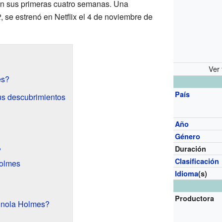
en sus primeras cuatro semanas. Una
2
, se estrenó en Netflix el 4 de noviembre de
Ver 
es?
País
us descubrimientos
Año
Género
Duración
?
Clasificación
Holmes
Idioma
(s)
Productora
Enola Holmes?