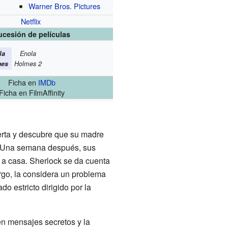
Warner Bros. Pictures
Netflix
ucesión de películas
la
Enola
mes
Holmes 2
Ficha
en
IMDb
Ficha
en FilmAffinity
rta y descubre que su madre
. Una semana después, sus
 a casa. Sherlock se da cuenta
argo, la considera un problema
do estricto dirigido por la
en mensajes secretos y la