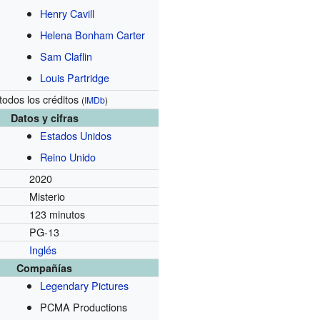
Henry Cavill
Helena Bonham Carter
Sam Claflin
Louis Partridge
todos los créditos
(
IMDb
)
Datos y cifras
Estados Unidos
Reino Unido
2020
Misterio
123 minutos
PG-13
Inglés
Compañías
Legendary Pictures
PCMA Productions