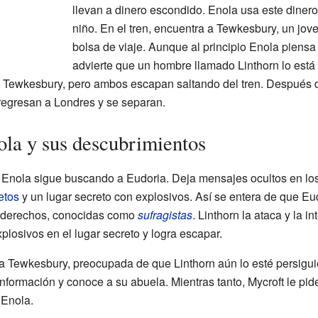
llevan a dinero escondido. Enola usa este dinero
niño. En el tren, encuentra a Tewkesbury, un jo
bolsa de viaje. Aunque al principio Enola piensa
advierte que un hombre llamado Linthorn lo está 
r a Tewkesbury, pero ambos escapan saltando del tren. Despué
regresan a Londres y se separan.
la y sus descubrimientos
 Enola sigue buscando a Eudoria. Deja mensajes ocultos en lo
letos
y un lugar secreto con explosivos. Así se entera de que Eu
s derechos, conocidas como
sufragistas
. Linthorn la ataca y la 
plosivos en el lugar secreto y logra escapar.
 Tewkesbury, preocupada de que Linthorn aún lo esté persiguie
formación y conoce a su abuela. Mientras tanto, Mycroft le pid
 Enola.