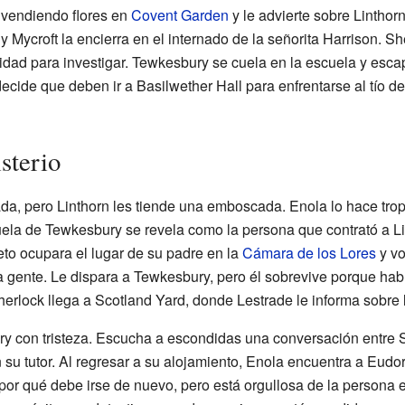
vendiendo flores en
Covent Garden
y le advierte sobre Linthor
y Mycroft la encierra en el internado de la señorita Harrison. She
idad para investigar. Tewkesbury se cuela en la escuela y esca
decide que deben ir a Basilwether Hall para enfrentarse al tío d
sterio
, pero Linthorn les tiende una emboscada. Enola lo hace tropez
ela de Tewkesbury se revela como la persona que contrató a Lin
ieto ocupara el lugar de su padre en la
Cámara de los Lores
y vo
a gente. Le dispara a Tewkesbury, pero él sobrevive porque ha
erlock llega a Scotland Yard, donde Lestrade le informa sobre 
y con tristeza. Escucha a escondidas una conversación entre S
 su tutor. Al regresar a su alojamiento, Enola encuentra a Eud
 por qué debe irse de nuevo, pero está orgullosa de la persona 