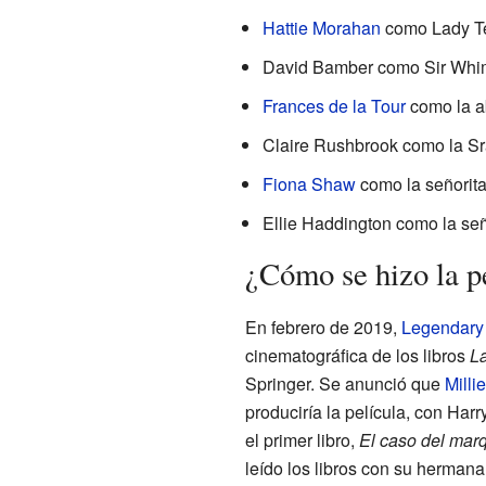
Hattie Morahan
como Lady Te
David Bamber como Sir Whimb
Frances de la Tour
como la a
Claire Rushbrook como la Sra
Fiona Shaw
como la señorita 
Ellie Haddington como la señ
¿Cómo se hizo la p
En febrero de 2019,
Legendary 
cinematográfica de los libros
L
Springer. Se anunció que
Milli
produciría la película, con Har
el primer libro,
El caso del mar
leído los libros con su hermana