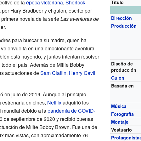
ctive de la
época victoriana
,
Sherlock
Título
da por Hary Bradbeer y el guion, escrito por
Dirección
 primera novela de la serie
Las aventuras de
Producción
er.
ondres para buscar a su madre, quien ha
 ve envuelta en una emocionante aventura.
ién está huyendo, y juntos intentan resolver
Diseño de
a todo el país. Además de Millie Bobby
producción
las actuaciones de
Sam Claflin
,
Henry Cavill
Guion
Basada en
ó en julio de 2019. Aunque al principio
estrenarla en cines,
Netflix
adquirió los
Música
l mundial debido a la
pandemia de COVID-
Fotografía
23 de septiembre de 2020 y recibió buenas
Montaje
 actuación de Millie Bobby Brown. Fue una de
Vestuario
flix más vistas, con aproximadamente 76
Protagonista