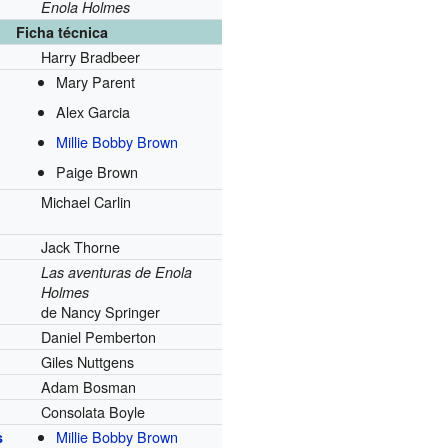
Enola Holmes
Ficha técnica
Harry Bradbeer
Mary Parent
Alex Garcia
Millie Bobby Brown
Paige Brown
Michael Carlin
Jack Thorne
Las aventuras de Enola
Holmes
de Nancy Springer
Daniel Pemberton
Giles Nuttgens
Adam Bosman
Consolata Boyle
Millie Bobby Brown
s