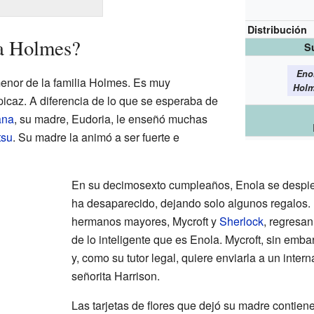
Distribución
la Holmes?
S
Eno
nor de la familia Holmes. Es muy
Hol
picaz. A diferencia de lo que se esperaba de
ana
, su madre, Eudoria, le enseñó muchas
tsu
. Su madre la animó a ser fuerte e
En su decimosexto cumpleaños, Enola se despie
ha desaparecido, dejando solo algunos regalos
hermanos mayores, Mycroft y
Sherlock
, regresan
de lo inteligente que es Enola. Mycroft, sin emb
y, como su tutor legal, quiere enviarla a un interna
señorita Harrison.
Las tarjetas de flores que dejó su madre contien