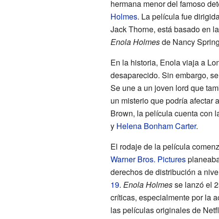
hermana menor del famoso dete
Holmes
. La película fue dirigi
Jack Thorne, está basado en la
Enola Holmes
de Nancy Spring
En la historia, Enola viaja a L
desaparecido. Sin embargo, se
Se une a un joven lord que tamb
un misterio que podría afectar 
Brown, la película cuenta con 
y
Helena Bonham Carter
.
El rodaje de la película comenz
Warner Bros. Pictures
planeaba 
derechos de distribución a nive
19
.
Enola Holmes
se lanzó el 
críticas, especialmente por la
las películas originales de Net