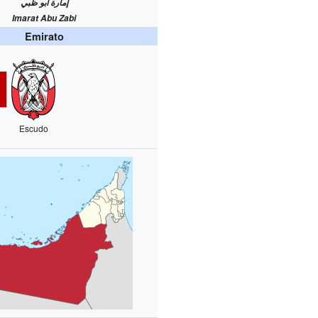
إمارة أبو ظبي
Imarat Abu Zabi
Emirato
Escudo