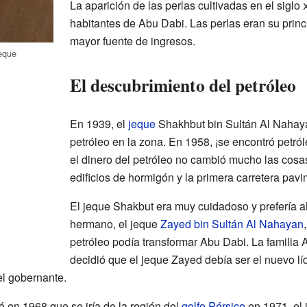
La aparición de las perlas cultivadas en el siglo
habitantes de Abu Dabi. Las perlas eran su princ
mayor fuente de ingresos.
jeque
El descubrimiento del petróleo
En 1939, el
jeque
Shakhbut bin Sultán Al Nahaya
petróleo en la zona. En 1958, ¡se encontró petróle
el dinero del petróleo no cambió mucho las cosa
edificios de hormigón y la primera carretera pav
El jeque Shakbut era muy cuidadoso y prefería ah
hermano, el jeque
Zayed bin Sultán Al Nahayan
petróleo podía transformar Abu Dabi. La familia
decidió que el jeque Zayed debía ser el nuevo líd
el gobernante.
 en 1968 que se iría de la región del
golfo Pérsico
en 1971, el 