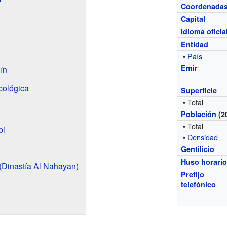
Coordenada
Capital
Idioma oficia
Entidad
•
País
Emir
ín
cológica
Superficie
• Total
Población
(2
• Total
bi
•
Densidad
Gentilicio
Huso horari
(Dinastía Al Nahayan)
Prefijo
telefónico