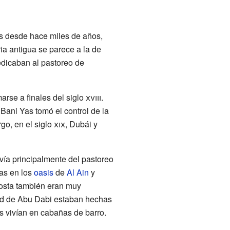
s desde hace miles de años,
ia antigua se parece a la de
edicaban al pastoreo de
rse a finales del siglo
xviii
.
Bani Yas tomó el control de la
go, en el siglo
xix
, Dubái y
ivía principalmente del pastoreo
as en los
oasis
de
Al Ain
y
osta también eran muy
dad de Abu Dabi estaban hechas
s vivían en cabañas de barro.