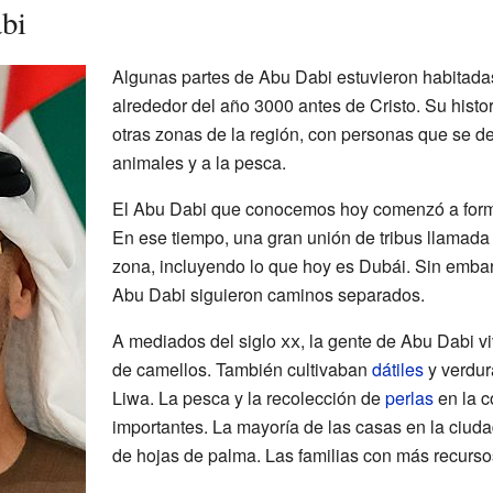
bi
Algunas partes de Abu Dabi estuvieron habitada
alrededor del año 3000 antes de Cristo. Su histor
otras zonas de la región, con personas que se d
animales y a la pesca.
El Abu Dabi que conocemos hoy comenzó a forma
En ese tiempo, una gran unión de tribus llamada 
zona, incluyendo lo que hoy es Dubái. Sin embar
Abu Dabi siguieron caminos separados.
A mediados del siglo
xx
, la gente de Abu Dabi v
de camellos. También cultivaban
dátiles
y verdur
Liwa. La pesca y la recolección de
perlas
en la c
importantes. La mayoría de las casas en la ciu
de hojas de palma. Las familias con más recurso