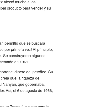
xx
afectó mucho a los
ipal producto para vender y su
n permitió que se buscara
o por primera vez! Al principio,
s. Se construyeron algunos
imentada en 1961.
orrar el dinero del petróleo. Su
, creía que la riqueza del
 Al Nahyan, que gobernaba,
er. Así, el 6 de agosto de 1966,
jeque Zayed fue clave para la