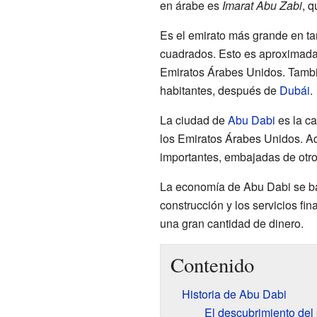
en árabe es
Imarat Abu Zabi
, q
Es el emirato más grande en t
cuadrados. Esto es aproximadam
Emiratos Árabes Unidos. Tambi
habitantes, después de
Dubái
.
La ciudad de
Abu Dabi
es la ca
los Emiratos Árabes Unidos. 
importantes, embajadas de otros
La economía de Abu Dabi se bas
construcción y los servicios fi
una gran cantidad de dinero.
Contenido
Historia de Abu Dabi
El descubrimiento del 