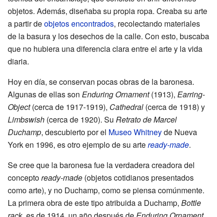
objetos. Además, diseñaba su propia ropa. Creaba su arte
a partir de
objetos encontrados
, recolectando materiales
de la basura y los desechos de la calle. Con esto, buscaba
que no hubiera una diferencia clara entre el arte y la vida
diaria.
Hoy en día, se conservan pocas obras de la baronesa.
Algunas de ellas son
Enduring Ornament
(1913),
Earring-
Object
(cerca de 1917-1919),
Cathedral
(cerca de 1918) y
Limbswish
(cerca de 1920). Su
Retrato de Marcel
Duchamp
, descubierto por el
Museo Whitney
de Nueva
York en 1996, es otro ejemplo de su arte
ready-made
.
Se cree que la baronesa fue la verdadera creadora del
concepto
ready-made
(objetos cotidianos presentados
como arte), y no Duchamp, como se piensa comúnmente.
La primera obra de este tipo atribuida a Duchamp,
Bottle
rack
, es de 1914, un año después de
Enduring Ornament