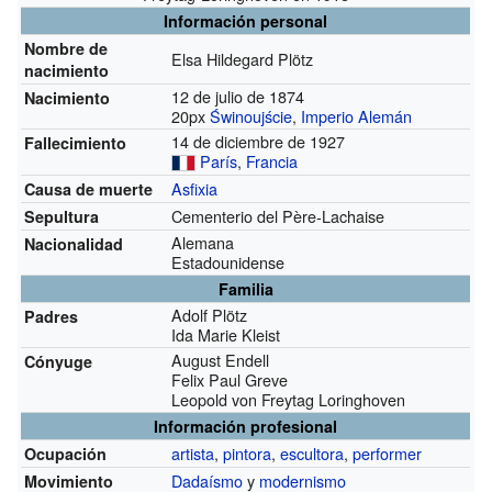
Información personal
Nombre de
Elsa Hildegard Plötz
nacimiento
12 de julio de 1874
Nacimiento
20px
Świnoujście
,
Imperio Alemán
14 de diciembre de 1927
Fallecimiento
París
,
Francia
Asfixia
Causa de muerte
Cementerio del Père-Lachaise
Sepultura
Alemana
Nacionalidad
Estadounidense
Familia
Adolf Plötz
Padres
Ida Marie Kleist
August Endell
Cónyuge
Felix Paul Greve
Leopold von Freytag Loringhoven
Información profesional
artista
,
pintora
,
escultora
,
performer
Ocupación
Dadaísmo
y
modernismo
Movimiento