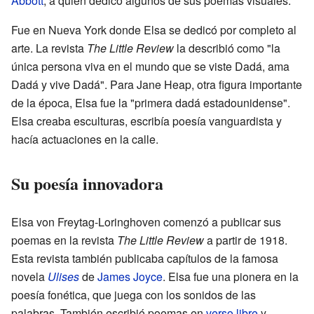
Abbott
, a quien dedicó algunos de sus poemas visuales.
Fue en Nueva York donde Elsa se dedicó por completo al
arte. La revista
The Little Review
la describió como "la
única persona viva en el mundo que se viste Dadá, ama
Dadá y vive Dadá". Para Jane Heap, otra figura importante
de la época, Elsa fue la "primera dadá estadounidense".
Elsa creaba esculturas, escribía poesía vanguardista y
hacía actuaciones en la calle.
Su poesía innovadora
Elsa von Freytag-Loringhoven comenzó a publicar sus
poemas en la revista
The Little Review
a partir de 1918.
Esta revista también publicaba capítulos de la famosa
novela
Ulises
de
James Joyce
. Elsa fue una pionera en la
poesía fonética, que juega con los sonidos de las
palabras. También escribió poemas en
verso libre
y