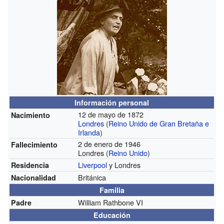
Información personal
12 de mayo de 1872
Nacimiento
Londres
(
Reino Unido de Gran Bretaña e
Irlanda
)
2 de enero de 1946
Fallecimiento
Londres (
Reino Unido
)
Liverpool
y Londres
Residencia
Británica
Nacionalidad
Familia
William Rathbone VI
Padre
Educación