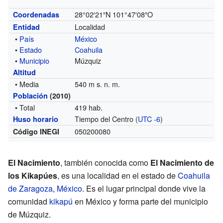
28°02′21″N
101°47′08″O
Coordenadas
Localidad
Entidad
•
País
México
•
Estado
Coahuila
•
Municipio
Múzquiz
Altitud
• Media
540 m s. n. m.
Población
(2010)
• Total
419 hab.
Tiempo del Centro (
UTC -6
)
Huso horario
050200080
Código INEGI
El Nacimiento
, también conocida como
El Nacimiento de
los Kikapúes
, es una localidad en el estado de
Coahuila
de Zaragoza
,
México
. Es el lugar principal donde vive la
comunidad
kikapú
en México y forma parte del municipio
de Múzquiz.