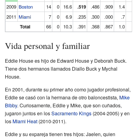
2009
Boston
14
0
16.6
.519
.486
.909
1.4
.9
2011
Miami
7
0
6.9
.235
.300
.000
.7
.1
Total
66
0
10.3
.391
.368
.867
1.0
.7
Vida personal y familiar
Eddie House es hijo de Edward House y Deborah Buck.
Tiene dos hermanos llamados Diallo Buck y Mychal
House.
En 2001, durante su primer año como jugador profesional,
Eddie se casó con la hermana de otro baloncestista,
Mike
Bibby
. Curiosamente, Eddie y Mike, que son cuñados,
jugaron juntos en los
Sacramento Kings
(2004-2005) y en
los
Miami Heat
(2010-2011).
Eddie y su expareja tienen tres hijos: Jaelen, quien