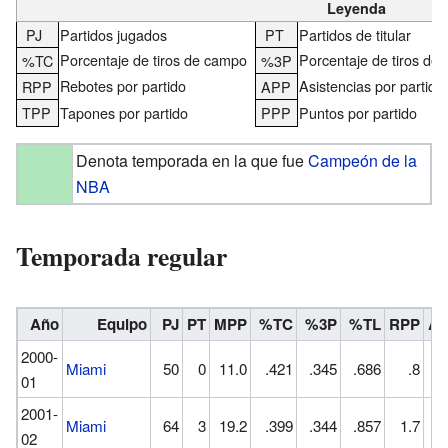
Leyenda
PJ
Partidos jugados
PT
Partidos de titular
Porcentaje de tiros de campo
Porcentaje de tiros de 
%TC
%3P
Rebotes por partido
Asistencias por partido
RPP
APP
TPP
Tapones por partido
PPP
Puntos por partido
Denota temporada en la que fue
Campeón de la
NBA
Temporada regular
Año
Equipo
PJ
PT
MPP
%TC
%3P
%TL
RPP
A
2000-
Miami
50
0
11.0
.421
.345
.686
.8
1
01
2001-
Miami
64
3
19.2
.399
.344
.857
1.7
1
02