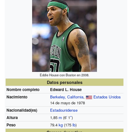
Eddie House con Boston en 2008.
Datos personales
Nombre completo
Edward L. House
Nacimiento
Berkeley, California
,
Estados Unidos
14 de mayo de 1978
Nacionalidad(es)
Estadounidense
Altura
1,85
m
(6
′
1
″
)
Peso
79.4
kg
(175
lb
)