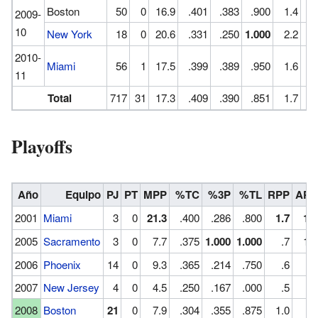
Boston
50
0
16.9
.401
.383
.900
1.4
1
2009-
10
New York
18
0
20.6
.331
.250
1.000
2.2
2
2010-
Miami
56
1
17.5
.399
.389
.950
1.6
1
11
Total
717
31
17.3
.409
.390
.851
1.7
1
Playoffs
Año
Equipo
PJ
PT
MPP
%TC
%3P
%TL
RPP
APP
2001
Miami
3
0
21.3
.400
.286
.800
1.7
1.7
2005
Sacramento
3
0
7.7
.375
1.000
1.000
.7
1.3
2006
Phoenix
14
0
9.3
.365
.214
.750
.6
.4
2007
New Jersey
4
0
4.5
.250
.167
.000
.5
.3
2008
Boston
21
0
7.9
.304
.355
.875
1.0
.9