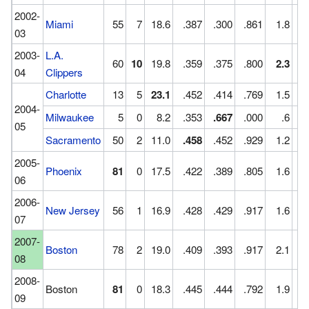
2002-
Miami
55
7
18.6
.387
.300
.861
1.8
1
03
2003-
L.A.
60
10
19.8
.359
.375
.800
2.3
2
04
Clippers
Charlotte
13
5
23.1
.452
.414
.769
1.5
1
2004-
Milwaukee
5
0
8.2
.353
.667
.000
.6
1
05
Sacramento
50
2
11.0
.458
.452
.929
1.2
1
2005-
Phoenix
81
0
17.5
.422
.389
.805
1.6
1
06
2006-
New Jersey
56
1
16.9
.428
.429
.917
1.6
1
07
2007-
Boston
78
2
19.0
.409
.393
.917
2.1
1
08
2008-
Boston
81
0
18.3
.445
.444
.792
1.9
1
09