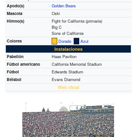
Apodo(s)
Golden Bears
Mascota
Oski
Himno(s)
Fight for California (primaria)
Big C
Sons of California
Colores
Dorado
Azul
Instalaciones
Pabellón
Haas Pavilion
Fútbol americano
California Memorial Stadium
Fútbol
Edwards Stadium
Béisbol
Evans Diamond
Web oficial