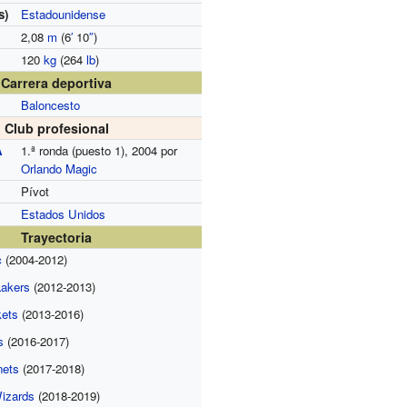
s)
Estadounidense
2,08
m
(6
′
10
″
)
120
kg
(264
lb
)
Carrera deportiva
Baloncesto
Club profesional
A
1.ª ronda (puesto 1), 2004 por
Orlando Magic
Pívot
Estados Unidos
Trayectoria
c
(2004-2012)
Lakers
(2012-2013)
ets
(2013-2016)
s
(2016-2017)
nets
(2017-2018)
izards
(2018-2019)