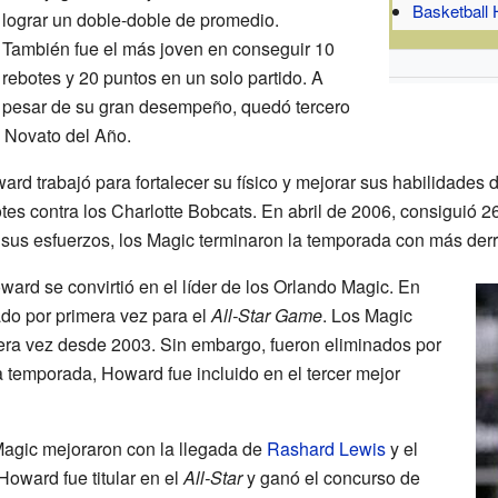
Basketball 
lograr un doble-doble de promedio.
También fue el más joven en conseguir 10
rebotes y 20 puntos en un solo partido. A
pesar de su gran desempeño, quedó tercero
l Novato del Año.
d trabajó para fortalecer su físico y mejorar sus habilidades
tes contra los Charlotte Bobcats. En abril de 2006, consiguió 26
 sus esfuerzos, los Magic terminaron la temporada con más derro
ard se convirtió en el líder de los Orlando Magic. En
ado por primera vez para el
All-Star Game
. Los Magic
imera vez desde 2003. Sin embargo, fueron eliminados por
 la temporada, Howard fue incluido en el tercer mejor
Magic mejoraron con la llegada de
Rashard Lewis
y el
 Howard fue titular en el
All-Star
y ganó el concurso de