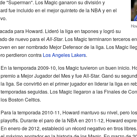
de "Superman". Los Magic ganaron su división y
rd fue incluido en el mejor quinteto de la NBA y en el
vo.
How
cada para Howard. Lideró la liga en tapones y logró su
cado de nuevo para el
All-Star
. Los Magic terminaron terceros e
 joven en ser nombrado Mejor Defensor de la liga. Los Magic lle
ro perdieron contra
Los Angeles Lakers
.
En la temporada 2009-10, los Magic tuvieron un buen inicio. 
premio a Mejor Jugador del Mes y fue All-Star. Ganó su segund
la liga. Se convirtió en el primer jugador en liderar la liga en 
temporadas seguidas. Los Magic llegaron a las Finales de Conf
los Boston Celtics.
Para la temporada 2010-11, Howard mantuvo su nivel, pero lo
playoffs. Durante el paro de la NBA en 2011-12, Howard expre
En enero de 2012, estableció un récord negativo en tiros libres
el máximo anotador en la historia de los Magic. En marzo de 20