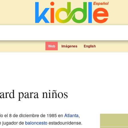
Web
Imágenes
English
ard para niños
o el 8 de diciembre de 1985 en
Atlanta
,
n jugador de
baloncesto
estadounidense.