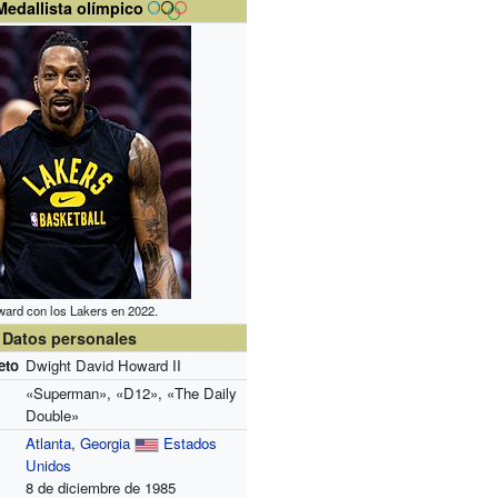
Medallista olímpico
ard con los Lakers en 2022.
Datos personales
eto
Dwight David Howard II
«Superman», «D12», «The Daily
Double»
Atlanta
,
Georgia
Estados
Unidos
8 de diciembre de 1985