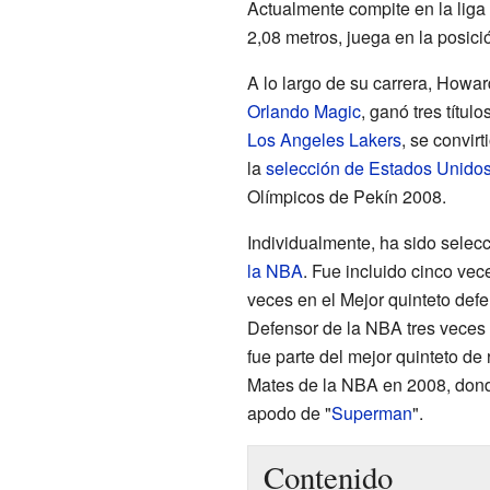
Actualmente compite en la lig
2,08 metros, juega en la posició
A lo largo de su carrera, Howar
Orlando Magic
, ganó tres títul
Los Angeles Lakers
, se convi
la
selección de Estados Unido
Olímpicos de Pekín 2008.
Individualmente, ha sido selec
la NBA
. Fue incluido cinco vec
veces en el Mejor quinteto def
Defensor de la NBA tres veces
fue parte del mejor quinteto d
Mates de la NBA en 2008, don
apodo de "
Superman
".
Contenido