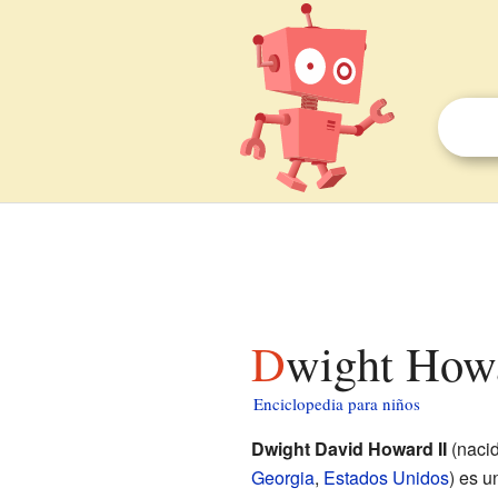
Dwight How
Enciclopedia para niños
Dwight David Howard II
(nacid
Georgia
,
Estados Unidos
) es u