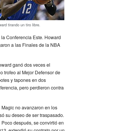
ard tirando un tiro libre.
n la Conferencia Este. Howard
garon a las Finales de la NBA
Howard ganó dos veces el
o trofeo al Mejor Defensor de
rebotes y tapones en dos
erencia, pero perdieron contra
s Magic no avanzaron en los
só su deseo de ser traspasado.
. Poco después, se convirtió en
12, extendió su contrato por un