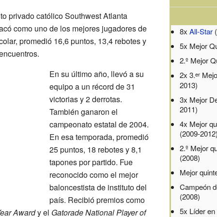
uto privado católico Southwest Atlanta
tacó como uno de los mejores jugadores de
8x
All-Star
(
colar, promedió 16,6 puntos, 13,4 rebotes y
5x Mejor Qu
 encuentros.
2.º Mejor Q
En su último año, llevó a su
2x 3.
Mejo
er
2013)
equipo a un récord de 31
victorias y 2 derrotas.
3x Mejor De
2011)
También ganaron el
4x Mejor qu
campeonato estatal de 2004.
(2009-2012
En esa temporada, promedió
2.º Mejor q
25 puntos, 18 rebotes y 8,1
(2008)
tapones por partido. Fue
Mejor quint
reconocido como el mejor
Campeón de
baloncestista de instituto del
(2008)
país. Recibió premios como
5x Líder en
Year Award
y el
Gatorade National Player of