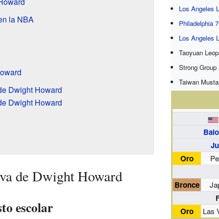
 Howard
Los Angeles 
 en la NBA
Philadelphia 
Los Angeles 
Taoyuan Leop
Strong Group 
Howard
Taiwan Musta
 de Dwight Howard
 de Dwight Howard
Balo
Ju
Oro
Pe
tiva de Dwight Howard
Bronce
Ja
sto escolar
Oro
Las 