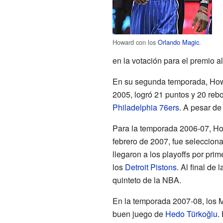
Howard con los
Orlando Magic
.
en la votación para el premio a
En su segunda temporada, Howar
2005, logró 21 puntos y 20 rebo
Philadelphia 76ers
. A pesar de
Para la temporada 2006-07, How
febrero de 2007, fue seleccion
llegaron a los playoffs por pr
los
Detroit Pistons
. Al final de
quinteto de la NBA.
En la temporada 2007-08, los 
buen juego de
Hedo Türkoğlu
.