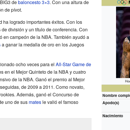
a BIG3 de
baloncesto 3×3
. Con una altura de
n de pívot.
d ha logrado importantes éxitos. Con los
os de división y un título de conferencia. Con
rtió en campeón de la NBA. También ayudó a
s
a ganar la medalla de oro en los Juegos
cionado ocho veces para el
All-Star Game de
es en el Mejor Quinteto de la NBA y cuatro
ensivo de la NBA. Ganó el premio al Mejor
How
 seguidas, de 2009 a 2011. Como novato,
e rookies. Además, ganó el Concurso de
Nombre compl
de uno de sus
mates
le valió el famoso
Apodo(s)
Nacimiento