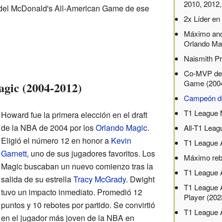
2010, 2012,
del McDonald's All-American Game de ese
2x Líder en
Máximo ano
Orlando Ma
Naismith Pr
Co-MVP del
Game (200
gic (2004-2012)
Campeón d
T1 League M
Howard fue la primera elección en el draft
de la NBA de 2004 por los
Orlando Magic
.
All-T1 Leag
Eligió el número 12 en honor a
Kevin
T1 League A
Garnett
, uno de sus jugadores favoritos. Los
Máximo reb
Magic buscaban un nuevo comienzo tras la
T1 League A
salida de su estrella
Tracy McGrady
. Dwight
T1 League 
tuvo un impacto inmediato. Promedió 12
Player (202
puntos y 10 rebotes por partido. Se convirtió
T1 League 
en el jugador más joven de la NBA en