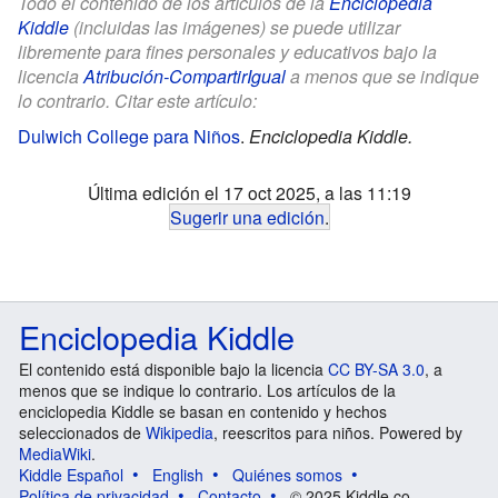
Todo el contenido de los artículos de la
Enciclopedia
Kiddle
(incluidas las imágenes) se puede utilizar
libremente para fines personales y educativos bajo la
licencia
Atribución-CompartirIgual
a menos que se indique
lo contrario. Citar este artículo:
Dulwich College para Niños
.
Enciclopedia Kiddle.
Última edición el 17 oct 2025, a las 11:19
Sugerir una edición
.
Enciclopedia Kiddle
El contenido está disponible bajo la licencia
CC BY-SA 3.0
, a
menos que se indique lo contrario. Los artículos de la
enciclopedia Kiddle se basan en contenido y hechos
seleccionados de
Wikipedia
, reescritos para niños. Powered by
MediaWiki
.
Kiddle Español
English
Quiénes somos
Política de privacidad
Contacto
© 2025 Kiddle.co