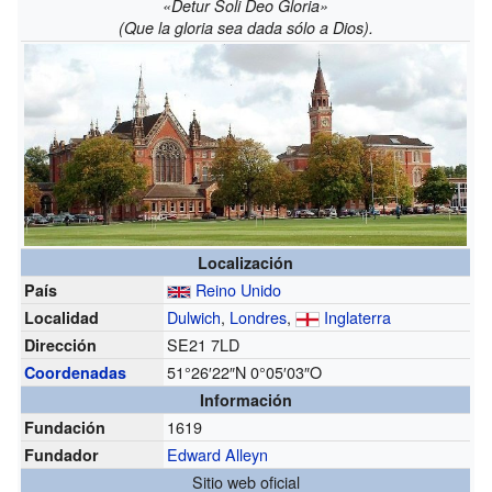
«Detur Soli Deo Gloria»
(Que la gloria sea dada sólo a Dios).
Localización
Reino Unido
País
Dulwich
,
Londres
,
Inglaterra
Localidad
SE21 7LD
Dirección
51°26′22″N
0°05′03″O
Coordenadas
Información
1619
Fundación
Edward Alleyn
Fundador
Sitio web oficial