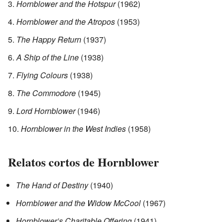
Hornblower and the Hotspur
(1962)
Hornblower and the Atropos
(1953)
The Happy Return
(1937)
A Ship of the Line
(1938)
Flying Colours
(1938)
The Commodore
(1945)
Lord Hornblower
(1946)
Hornblower in the West Indies
(1958)
Relatos cortos de Hornblower
The Hand of Destiny
(1940)
Hornblower and the Widow McCool
(1967)
Hornblower’s Charitable Offering
(1941)