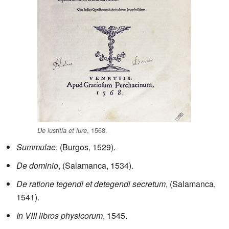
, 1568.
De iustitia et iure
Summulae
, (Burgos, 1529).
De dominio
, (Salamanca, 1534).
De ratione tegendi et detegendi secretum
, (Salamanca,
1541).
In VIII libros physicorum
, 1545.