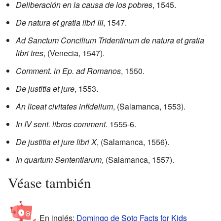
Deliberación en la causa de los pobres
, 1545.
De natura et gratia libri III
, 1547.
Ad Sanctum Concilium Tridentinum de natura et gratia
libri tres
, (Venecia, 1547).
Comment. in Ep. ad Romanos
, 1550.
De justitia et jure
, 1553.
An liceat civitates infidelium
, (Salamanca, 1553).
In IV sent. libros comment.
1555-6.
De justitia et jure libri X
, (Salamanca, 1556).
In quartum Sententiarum
, (Salamanca, 1557).
Véase también
En inglés:
Domingo de Soto Facts for Kids