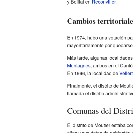
y Boillat en
Reconvilier
.
Cambios territoriales 
En 1974, hubo una votación para
mayoritariamente por quedarse 
Más tarde, algunas localidades 
Montagnes
, ambos en el Cantón
En 1996, la localidad de
Veller
Finalmente, el distrito de Mouti
llamada el distrito administrati
Comunas del Distri
El distrito de Moutier estaba 
ellas y sus datos de población 