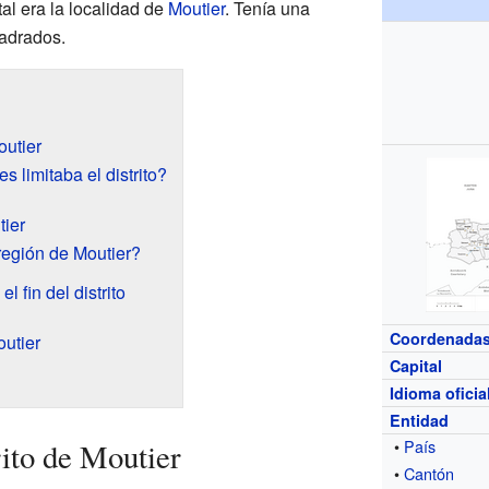
tal era la localidad de
Moutier
. Tenía una
uadrados.
outier
s limitaba el distrito?
tier
egión de Moutier?
l fin del distrito
Coordenada
utier
Capital
Idioma oficia
Entidad
•
País
rito de Moutier
•
Cantón