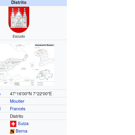
Distrito
Escudo
47°16′00″N
7°22′00″E
s
Moutier
Francés
l
Distrito
Suiza
Berna