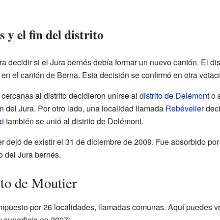
y el fin del distrito
 decidir si el Jura bernés debía formar un nuevo cantón. El dist
en el cantón de Berna. Esta decisión se confirmó en otra votac
cercanas al distrito decidieron unirse al
distrito de Delémont
o 
 del Jura. Por otro lado, una localidad llamada
Rebévelier
deci
at
también se unió al distrito de Delémont.
er dejó de existir el 31 de diciembre de 2009. Fue absorbido por 
vo del Jura bernés.
to de Moutier
compuesto por 26 localidades, llamadas comunas. Aquí puedes v
y superficie en 2007: