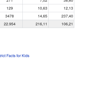
271
7,02
38,60
129
10,63
12,13
3478
14,65
237,40
22.954
216,11
106,21
rict Facts for Kids