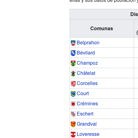
Dis
Comunas
Belprahon
Bévilard
Champoz
Châtelat
Corcelles
Court
Crémines
Eschert
Grandval
Loveresse