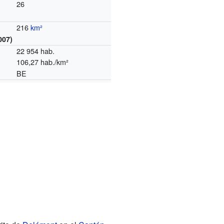
26
216
km²
007)
22 954 hab.
106,27 hab./km²
BE