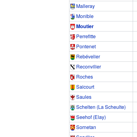
Malleray
Monible
Moutier
Perrefitte
Pontenet
Rebévelier
Reconvilier
Roches
Saicourt
Saules
Schelten (La Scheulte)
Seehof (Elay)
Sornetan