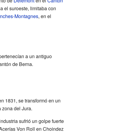
rito de
Delémont
en el
Cantón
ia el suroeste, limitaba con
anches-Montagnes
, en el
 pertenecían a un antiguo
cantón de Berna.
 en 1831, se transformó en un
a zona del Jura.
ndustria sufrió un golpe fuerte
 Acerías Von Roll en Choindez