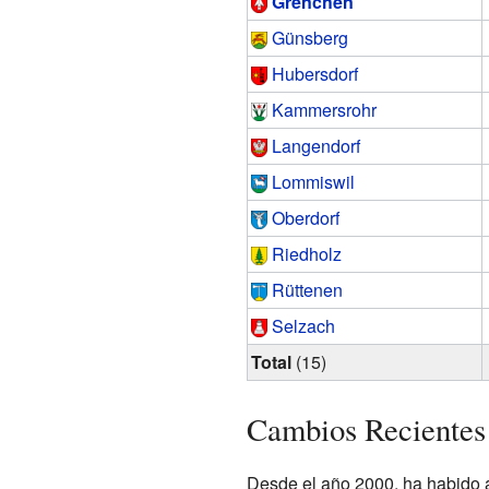
Grenchen
Günsberg
Hubersdorf
Kammersrohr
Langendorf
Lommiswil
Oberdorf
Riedholz
Rüttenen
Selzach
Total
(15)
Cambios Recientes 
Desde el año 2000, ha habido a