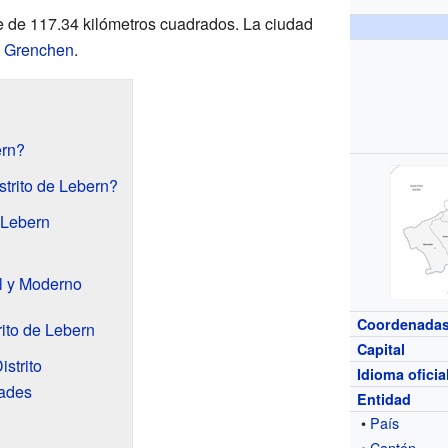
cie de 117.34 kilómetros cuadrados. La ciudad
s
Grenchen
.
ern?
trito de Lebern?
 Lebern
al y Moderno
Coordenada
ito de Lebern
Capital
strito
Idioma oficia
ades
Entidad
•
País
•
Cantón