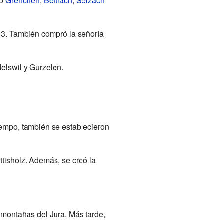
mo
Grenchen
,
Bettlach
,
Selzach
93. También compró la señoría
delswil y Gurzelen.
tiempo, también se establecieron
ttisholz. Además, se creó la
 montañas del Jura. Más tarde,