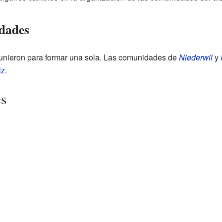
dades
unieron para formar una sola. Las comunidades de
Niederwil
y
lz
.
es