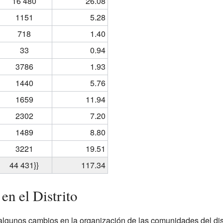
16 480
26.08
1151
5.28
718
1.40
33
0.94
3786
1.93
1440
5.76
1659
11.94
2302
7.20
1489
8.80
3221
19.51
44 431}}
117.34
en el Distrito
lgunos cambios en la organización de las comunidades del dist