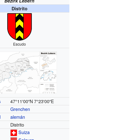
Bezirk Lebern
Distrito
Escudo
47°11′00″N
7°23′00″E
s
Grenchen
alemán
l
Distrito
Suiza
Soleura