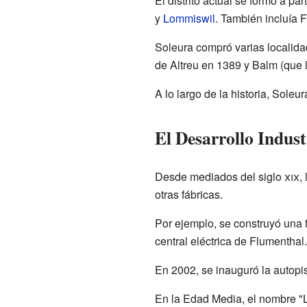
El distrito actual se formó a pa
y
Lommiswil
. También incluía 
Soleura compró varias localida
de Altreu en 1389 y Balm (que 
A lo largo de la historia, Sole
El Desarrollo Indus
Desde mediados del siglo
xix
,
otras fábricas.
Por ejemplo, se construyó una f
central eléctrica de Flumenthal.
En 2002, se inauguró la autop
En la Edad Media, el nombre "L