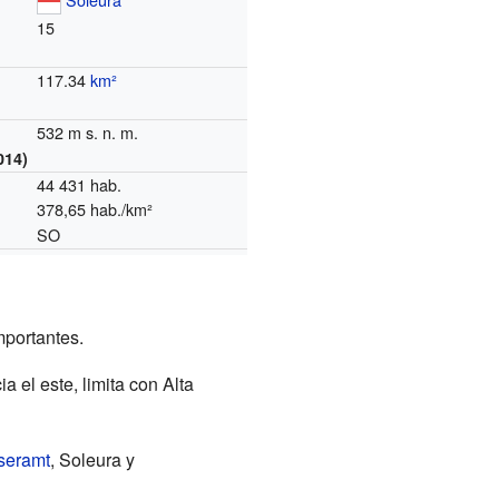
15
117.34
km²
532 m s. n. m.
014)
44 431 hab.
378,65 hab./km²
SO
mportantes.
ia el este, limita con Alta
seramt
, Soleura y