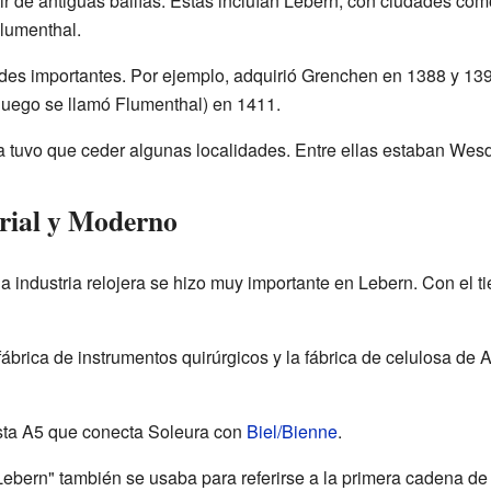
rtir de antiguas bailías. Estas incluían Lebern, con ciudades co
Flumenthal.
des importantes. Por ejemplo, adquirió Grenchen en 1388 y 13
luego se llamó Flumenthal) en 1411.
ura tuvo que ceder algunas localidades. Entre ellas estaban Wes
trial y Moderno
 la industria relojera se hizo muy importante en Lebern. Con el 
ábrica de instrumentos quirúrgicos y la fábrica de celulosa de A
ista A5 que conecta Soleura con
Biel/Bienne
.
ebern" también se usaba para referirse a la primera cadena de