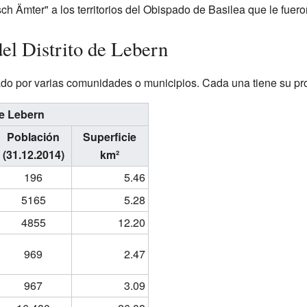
h Ämter" a los territorios del Obispado de Basilea que le fuer
l Distrito de Lebern
ado por varias comunidades o municipios. Cada una tiene su pro
de Lebern
Población
Superficie
(31.12.2014)
km²
196
5.46
5165
5.28
4855
12.20
969
2.47
967
3.09