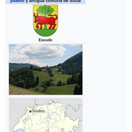
pueblo
y antigua comuna de Suiza
Escudo
Souboz