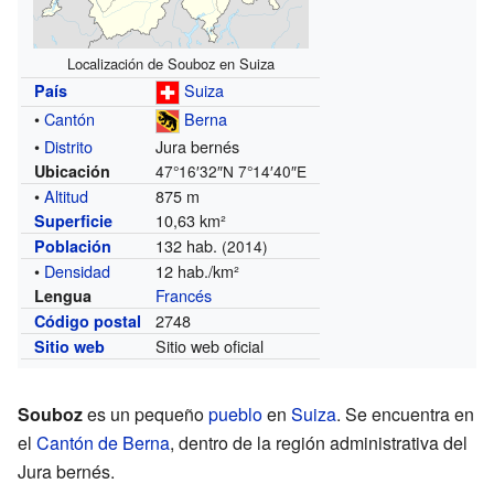
Localización de Souboz en Suiza
Suiza
País
•
Cantón
Berna
•
Distrito
Jura bernés
Ubicación
47°16′32″N
7°14′40″E
•
Altitud
875 m
10,63 km²
Superficie
132 hab.
Población
(2014)
•
Densidad
12 hab./km²
Francés
Lengua
2748
Código postal
Sitio web oficial
Sitio web
Souboz
es un pequeño
pueblo
en
Suiza
. Se encuentra en
el
Cantón de Berna
, dentro de la región administrativa del
Jura bernés.