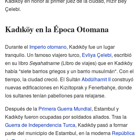
Kadıköy en honor al primer juez de la ciudad, Hızır Bey
Çelebi.
Kadıköy en la Época Otomana
Durante el
Imperio otomano
, Kadıköy fue un lugar
tranquilo. Un famoso viajero turco,
Evliya Çelebi
, escribió
en su libro
Seyahatname
(Libro de viajes) que en Kadıköy
había "siete barrios griegos y un barrio musulmán". Con el
tiempo, la ciudad creció. El Sultán
Abdülhamit II
construyó
nuevas edificaciones en Kızıltoprak y Fenerbahçe, donde
los sultanes tenían pabellones para relajarse.
Después de la
Primera Guerra Mundial
, Estambul y
Kadıköy fueron ocupadas por soldados aliados. Tras la
Guerra de Independencia Turca
, Kadıköy pasó a formar
parte del municipio de Estambul, en la moderna
República