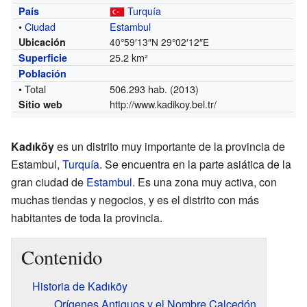
Turquía
País
•
Ciudad
Estambul
Ubicación
40°59′13″N
29°02′12″E
25.2 km²
Superficie
Población
• Total
506.293 hab. (2013)
http://www.kadikoy.bel.tr/
Sitio web
Kadıköy
es un distrito muy importante de la provincia de
Estambul,
Turquía
. Se encuentra en la parte asiática de la
gran ciudad de
Estambul
. Es una zona muy activa, con
muchas tiendas y negocios, y es el distrito con más
habitantes de toda la provincia.
Contenido
Historia de Kadıköy
Orígenes Antiguos y el Nombre Calcedón