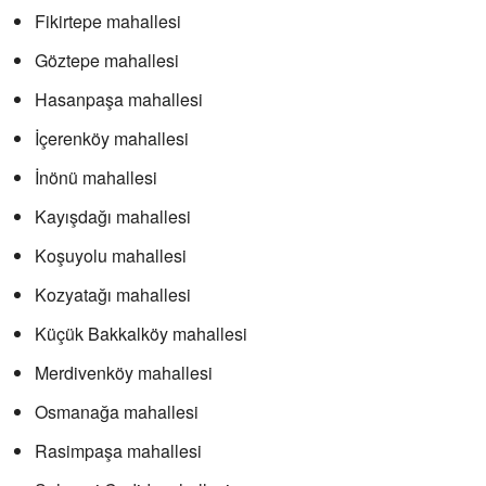
Fikirtepe mahallesi
Göztepe mahallesi
Hasanpaşa mahallesi
İçerenköy mahallesi
İnönü mahallesi
Kayışdağı mahallesi
Koşuyolu mahallesi
Kozyatağı mahallesi
Küçük Bakkalköy mahallesi
Merdivenköy mahallesi
Osmanağa mahallesi
Rasimpaşa mahallesi