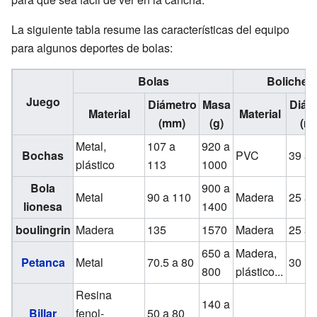
La siguiente tabla resume las características del equipo
para algunos deportes de bolas:
Bolas
Boliche
Juego
Diámetro
Masa
Diám
Material
Material
(mm)
(g)
(m
Metal,
107 a
920 a
Bochas
PVC
39 a 
plástico
113
1000
Bola
900 a
Metal
90 a 110
Madera
25 a 
lionesa
1400
boulingrin
Madera
135
1570
Madera
25 a 
650 a
Madera,
Petanca
Metal
70.5 a 80
30
800
plástico...
Resina
140 a
Billar
fenol-
50 a 80