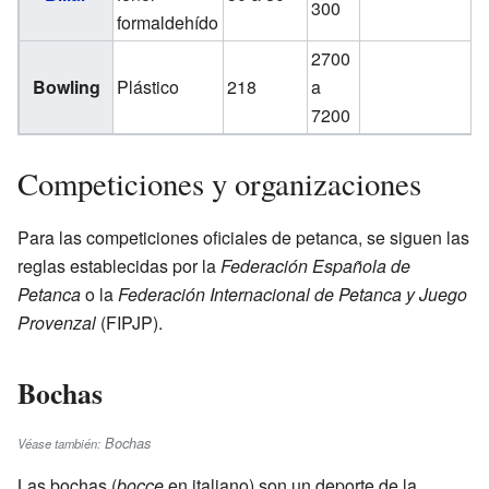
300
formaldehído
2700
Bowling
Plástico
218
a
7200
Competiciones y organizaciones
Para las competiciones oficiales de petanca, se siguen las
reglas establecidas por la
Federación Española de
Petanca
o la
Federación Internacional de Petanca y Juego
Provenzal
(FIPJP).
Bochas
Bochas
Véase también:
Las bochas (
bocce
en italiano) son un deporte de la