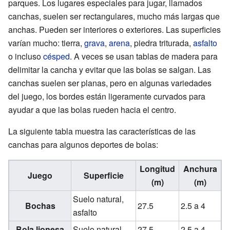
parques. Los lugares especiales para jugar, llamados
canchas, suelen ser rectangulares, mucho más largas que
anchas. Pueden ser interiores o exteriores. Las superficies
varían mucho: tierra,
grava
,
arena
, piedra triturada,
asfalto
o incluso
césped
. A veces se usan tablas de madera para
delimitar la cancha y evitar que las bolas se salgan. Las
canchas suelen ser planas, pero en algunas variedades
del juego, los bordes están ligeramente curvados para
ayudar a que las bolas rueden hacia el centro.
La siguiente tabla muestra las características de las
canchas para algunos deportes de bolas:
Longitud
Anchura
Juego
Superficie
(m)
(m)
Suelo natural,
Bochas
27.5
2.5 a 4
asfalto
Bola lionesa
Suelo natural
27.5
2.5 a 4