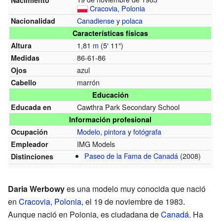
Cracovia
,
Polonia
Canadiense
y
polaca
Nacionalidad
Características físicas
1,81
m
(5
′
11
″
)
Altura
86-61-86
Medidas
azul
Ojos
marrón
Cabello
Educación
Cawthra Park Secondary School
Educada en
Información profesional
Modelo
,
pintora
y
fotógrafa
Ocupación
IMG Models
Empleador
Paseo de la Fama de Canadá
(2008)
Distinciones
Daria Werbowy
es una modelo muy conocida que nació
en
Cracovia
,
Polonia
, el 19 de noviembre de 1983.
Aunque nació en Polonia, es ciudadana de
Canadá
. Ha