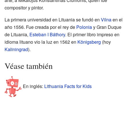
arte, a Mikalojus Konstantinas Ciurlionis, quien fue
compositor y pintor.
La primera universidad en Lituania se fundó en
Vilna
en el
año 1556. Fue creada por el rey de
Polonia
y Gran Duque
de Lituania,
Esteban I Báthory
. El primer libro impreso en
idioma lituano vio la luz en 1562 en
Königsberg
(hoy
Kaliningrad
).
Véase también
En inglés:
Lithuania Facts for Kids