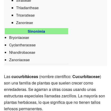
Siraitieae
Thladiantheae
Triceratieae
Zanonieae
Sinonimia
Bryoniaceae
Cyclantheraceae
Nhandirobaceae
Zanoniaceae
Las
cucurbitáceas
(nombre científico:
Cucurbitaceae
)
son una familia de plantas que suelen crecer como
enredaderas. Se agarran a otras cosas usando unas
estructuras especiales llamadas zarcillos. La mayoría son
plantas herbáceas, lo que significa que no tienen tallos
leñosos permanentes.