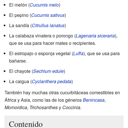
El melón (
Cucumis melo
)
El pepino (
Cucumis sativus
)
La sandía (
Citrullus lanatus
)
La calabaza vinatera o porongo (
Lagenaria siceraria
),
que se usa para hacer mates o recipientes.
El estropajo o esponja vegetal (
Luffa
), que se usa para
bañarse.
El chayote (
Sechium edule
)
La caigua (
Cyclanthera pedata
)
También hay muchas otras cucurbitáceas comestibles en
África y Asia, como las de los géneros
Benincasa
,
Momordica
,
Trichosanthes
y
Coccinia
.
Contenido