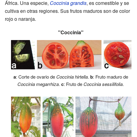
África. Una especie,
Coccinia grandis
, es comestible y se
cultiva en otras regiones. Sus frutos maduros son de color
rojo o naranja.
''Coccinia''
a
: Corte de ovario de
Coccinia hirtella
.
b
: Fruto maduro de
Coccinia megarrhiza
.
c
: Fruto de
Coccinia sessilifolia
.