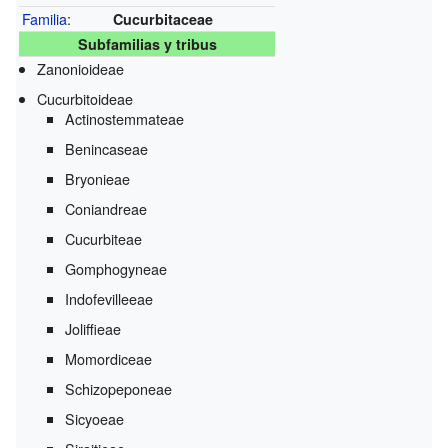
Familia
:
Cucurbitaceae
Subfamilias y tribus
Zanonioideae
Cucurbitoideae
Actinostemmateae
Benincaseae
Bryonieae
Coniandreae
Cucurbiteae
Gomphogyneae
Indofevilleeae
Joliffieae
Momordiceae
Schizopeponeae
Sicyoeae