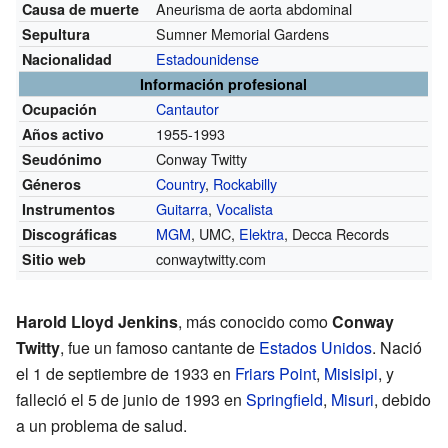
Aneurisma de aorta abdominal
Causa de muerte
Sumner Memorial Gardens
Sepultura
Estadounidense
Nacionalidad
Información profesional
Cantautor
Ocupación
1955-1993
Años activo
Conway Twitty
Seudónimo
Country
,
Rockabilly
Géneros
Guitarra
,
Vocalista
Instrumentos
MGM
, UMC,
Elektra
, Decca Records
Discográficas
conwaytwitty.com
Sitio web
Harold Lloyd Jenkins
, más conocido como
Conway
Twitty
, fue un famoso cantante de
Estados Unidos
. Nació
el 1 de septiembre de 1933 en
Friars Point
,
Misisipi
, y
falleció el 5 de junio de 1993 en
Springfield
,
Misuri
, debido
a un problema de salud.