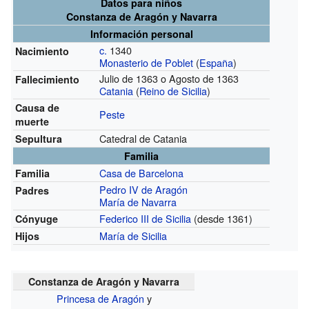
Datos para niños
Constanza de Aragón y Navarra
Información personal
c.
1340
Nacimiento
Monasterio de Poblet
(
España
)
Julio de 1363 o Agosto de 1363
Fallecimiento
Catania
(
Reino de Sicilia
)
Causa de
Peste
muerte
Catedral de Catania
Sepultura
Familia
Casa de Barcelona
Familia
Pedro IV de Aragón
Padres
María de Navarra
Federico III de Sicilia
(desde 1361)
Cónyuge
María de Sicilia
Hijos
Constanza de Aragón y Navarra
Princesa de Aragón
y