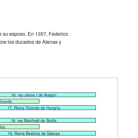
de su esposo. En 1357, Federico
obre los ducados de Atenas y
16.
rey Jaime I de Aragón
 Grande
17.
Reina Yolanda de Hungría
18. rey Manfredi de Sicilia
lia
19. Reina Beatrice de Saboya