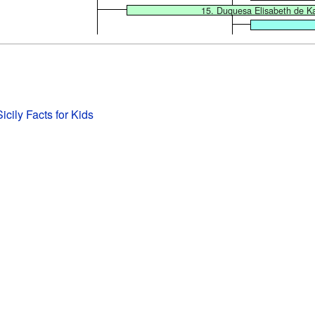
15. Duquesa Elisabeth de Ka
icily Facts for Kids