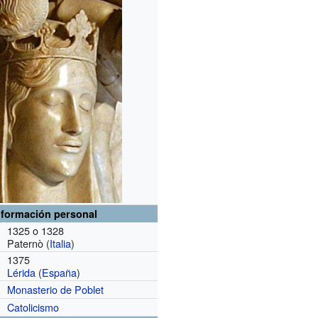
nformación personal
1325 o 1328
Paternò (
Italia
)
1375
Lérida
(
España
)
Monasterio de Poblet
Catolicismo