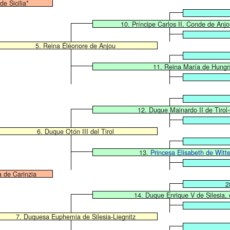
de Sicilia*
10. Príncipe Carlos II, Conde de Anj
5. Reina Éléonore de Anjou
11. Reina María de Hungr
12. Duque Mainardo II de Tirol-
6. Duque Otón III del Tirol
13.
Princesa Elisabeth de Witt
a de Carinzia
2
14. Duque Enrique V de Silesia, 
7. Duquesa Euphemia de Silesia-Liegnitz