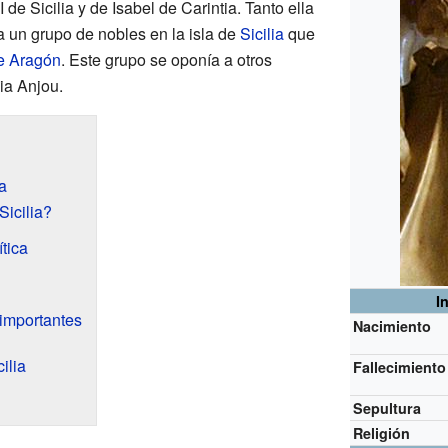
I de Sicilia y de Isabel de Carintia. Tanto ella
un grupo de nobles en la isla de
Sicilia
que
e Aragón
. Este grupo se oponía a otros
ia Anjou.
a
Sicilia?
ítica
I
 importantes
Nacimiento
ilia
Fallecimiento
Sepultura
Religión