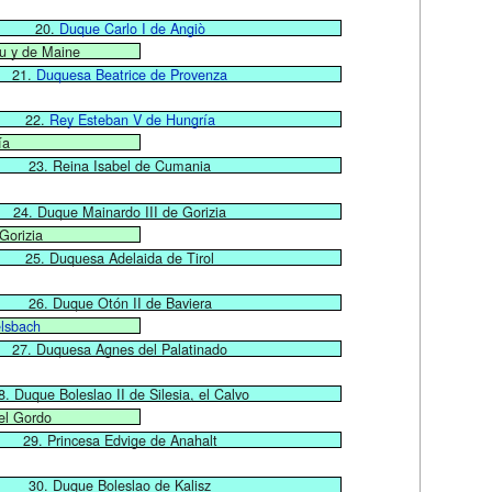
20.
Duque Carlo I de Angiò
ou y de Maine
21.
Duquesa Beatrice de Provenza
22.
Rey Esteban V de Hungría
ía
23. Reina Isabel de Cumania
24. Duque Mainardo III de Gorizia
Gorizia
25. Duquesa Adelaida de Tirol
26. Duque Otón II de Baviera
elsbach
27. Duquesa Agnes del Palatinado
8. Duque Boleslao II de Silesia, el Calvo
el Gordo
29. Princesa Edvige de Anahalt
30. Duque Boleslao de Kalisz