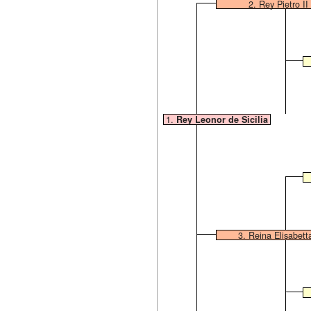
2. Rey Pietro II 
1.
Rey Leonor de Sicilia
3. Reina Elisabett