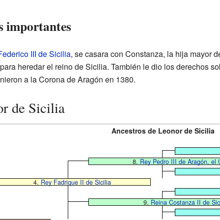
es importantes
Federico III de Sicilia
, se casara con Constanza, la hija mayor 
para heredar el reino de Sicilia. También le dio los derechos s
 unieron a la Corona de Aragón en 1380.
r de Sicilia
Ancestros de Leonor de Sicilia
8.
Rey Pedro III de Aragón, el
4.
Rey Fadrique II de Sicilia
9.
Reina Costanza II de Sici