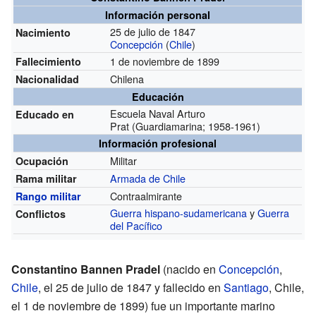
Información personal
25 de julio de 1847
Nacimiento
Concepción
(
Chile
)
1 de noviembre de 1899
Fallecimiento
Chilena
Nacionalidad
Educación
Escuela Naval Arturo
Educado en
Prat
(Guardiamarina; 1958-1961)
Información profesional
Militar
Ocupación
Armada de Chile
Rama militar
Contraalmirante
Rango militar
Guerra hispano-sudamericana
y
Guerra
Conflictos
del Pacífico
Constantino Bannen Pradel
(nacido en
Concepción
,
Chile
, el 25 de julio de 1847 y fallecido en
Santiago
, Chile,
el 1 de noviembre de 1899) fue un importante marino