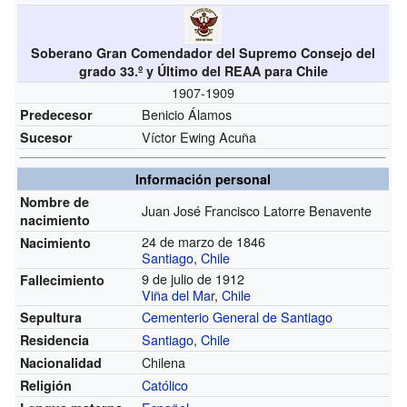
Soberano Gran Comendador del Supremo Consejo del
grado 33.º y Último del REAA para Chile
1907-1909
Benicio Álamos
Predecesor
Víctor Ewing Acuña
Sucesor
Información personal
Nombre de
Juan José Francisco Latorre Benavente
nacimiento
24 de marzo de 1846
Nacimiento
Santiago
,
Chile
9 de julio de 1912
Fallecimiento
Viña del Mar
,
Chile
Cementerio General de Santiago
Sepultura
Santiago
,
Chile
Residencia
Chilena
Nacionalidad
Católico
Religión