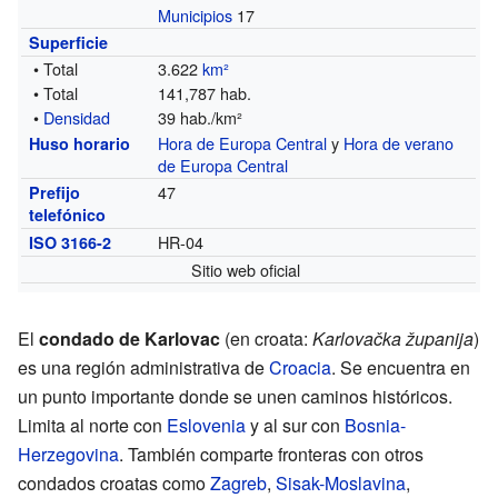
Municipios
17
Superficie
• Total
3.622
km²
• Total
141,787 hab.
•
Densidad
39 hab./km²
Hora de Europa Central
y
Hora de verano
Huso horario
de Europa Central
47
Prefijo
telefónico
HR-04
ISO 3166-2
Sitio web oficial
El
condado de Karlovac
(en croata:
Karlovačka županija
)
es una región administrativa de
Croacia
. Se encuentra en
un punto importante donde se unen caminos históricos.
Limita al norte con
Eslovenia
y al sur con
Bosnia-
Herzegovina
. También comparte fronteras con otros
condados croatas como
Zagreb
,
Sisak-Moslavina
,