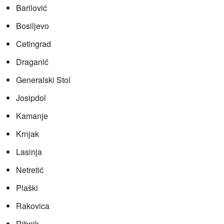
Barilović
Bosiljevo
Cetingrad
Draganić
Generalski Stol
Josipdol
Kamanje
Krnjak
Lasinja
Netretić
Plaški
Rakovica
Ribnik