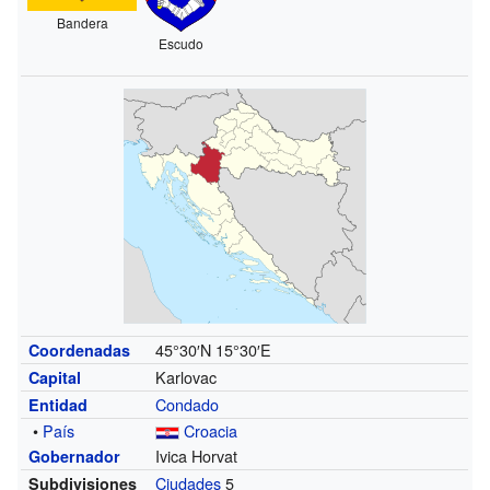
Bandera
Escudo
45°30′N
15°30′E
Coordenadas
Karlovac
Capital
Condado
Entidad
•
País
Croacia
Ivica Horvat
Gobernador
Ciudades
5
Subdivisiones