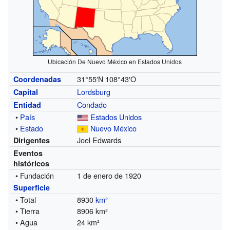
Ubicación De Nuevo México en Estados Unidos
31°55′N
108°43′O
Coordenadas
Lordsburg
Capital
Condado
Entidad
•
País
Estados Unidos
•
Estado
Nuevo México
Joel Edwards
Dirigentes
Eventos
históricos
• Fundación
1 de enero de 1920
Superficie
• Total
8930
km²
• Tierra
8906 km²
• Agua
24 km²