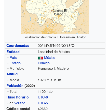
Colonia El
Rosario
Localización de Colonia El Rosario en Hidalgo
20°14′45″N
99°02′13″O
Coordenadas
Localidad de México
Entidad
•
País
México
•
Estado
Hidalgo
• Municipio
Francisco I. Madero
Altitud
• Media
1970 m s. n. m.
Población
(2020)
• Total
1100 hab.
UTC-6
Huso horario
• en
verano
UTC-5
42660
Código postal