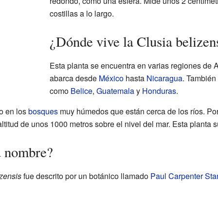
redondo, como una esfera. Mide unos 2 centímetr
costillas a lo largo.
¿Dónde vive la Clusia belizen
Esta planta se encuentra en varias regiones de A
abarca desde
México
hasta
Nicaragua
. También
como
Belice
,
Guatemala
y
Honduras
.
o en los
bosques
muy húmedos que están cerca de los ríos. Por
ltitud de unos 1000 metros sobre el nivel del mar. Esta planta su
u nombre?
izensis
fue descrito por un botánico llamado
Paul Carpenter Sta