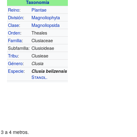
Taxonomía
Reino
:
Plantae
División
:
Magnoliophyta
Clase
:
Magnoliopsida
Orden
:
Theales
Familia
:
Clusiaceae
Subfamilia:
Clusioideae
Tribu
:
Clusieae
Género
:
Clusia
Especie
:
Clusia belizensis
Standl.
3 a 4 metros.