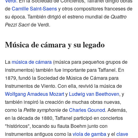
Verdi
. En la Sociedad de Conciertos, Taffanel dirigió obras
de
Camille Saint-Saens
y otros compositores franceses de
su época. También dirigió el estreno mundial de
Quattro
Pezzi Sacri
de Verdi.
Música de cámara y su legado
La
música de cámara
(música para pequeños grupos de
instrumentos) también fue importante para Taffanel. En
1879, fundó la Sociedad de Música de Cámara para
Instrumentos de Viento. Con ella, revivió la música de
Wolfgang Amadeus Mozart
y
Ludwig van Beethoven
, y
también inspiró la creación de muchas obras nuevas,
como la
Petite symphonie
de
Charles Gounod
. Además,
en la década de 1880, Taffanel participó en conciertos
"históricos", tocando su flauta Boehm junto con
instrumentos antiguos como la
viola de gamba
y el
clave