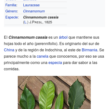
Familia
:
Lauraceae
Género
:
Cinnamomum
Especie
:
Cinnamomum cassia
(
L.
) J.Presl, 1825
El
Cinnamomum cassia
es un
árbol
que mantiene sus
hojas todo el año (perennifolio). Es originario del sur de
China
y de la región de Indochina, al este de
Birmania
. Se
parece mucho a la
canela
que conocemos, por eso se usa
principalmente como una
especia
para dar sabor a las
comidas.