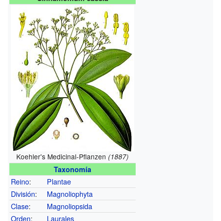
Koehler's Medicinal-Pflanzen
(1887)
Taxonomía
Reino
:
Plantae
División
:
Magnoliophyta
Clase
:
Magnoliopsida
Orden
:
Laurales