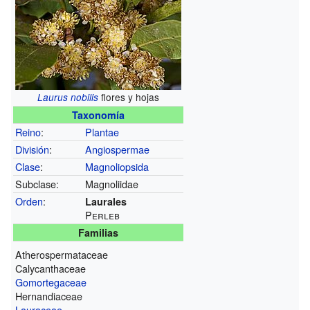
flores y hojas
Laurus nobilis
Taxonomía
Reino
:
Plantae
División
:
Angiospermae
Clase
:
Magnoliopsida
Subclase:
Magnoliidae
Orden
:
Laurales
Perleb
Familias
Atherospermataceae
Calycanthaceae
Gomortegaceae
Hernandiaceae
Lauraceae