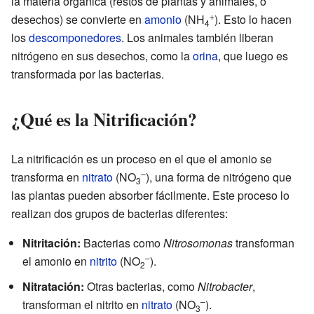
la materia orgánica (restos de plantas y animales, o
+
desechos) se convierte en
amonio
(NH
). Esto lo hacen
4
los
descomponedores
. Los animales también liberan
nitrógeno en sus desechos, como la
orina
, que luego es
transformada por las bacterias.
¿Qué es la Nitrificación?
La nitrificación es un proceso en el que el amonio se
–
transforma en
nitrato
(NO
), una forma de nitrógeno que
3
las plantas pueden absorber fácilmente. Este proceso lo
realizan dos grupos de bacterias diferentes:
Nitritación:
Bacterias como
Nitrosomonas
transforman
–
el amonio en
nitrito
(NO
).
2
Nitratación:
Otras bacterias, como
Nitrobacter
,
–
transforman el nitrito en
nitrato
(NO
).
3