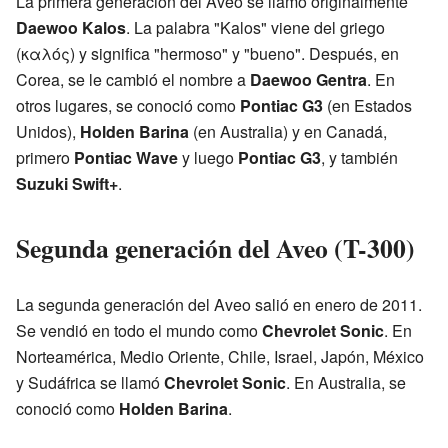
La primera generación del Aveo se llamó originalmente
Daewoo Kalos
. La palabra "Kalos" viene del griego
(καλός) y significa "hermoso" y "bueno". Después, en
Corea, se le cambió el nombre a
Daewoo Gentra
. En
otros lugares, se conoció como
Pontiac G3
(en Estados
Unidos),
Holden Barina
(en Australia) y en Canadá,
primero
Pontiac Wave
y luego
Pontiac G3
, y también
Suzuki Swift+
.
Segunda generación del Aveo (T-300)
La segunda generación del Aveo salió en enero de 2011.
Se vendió en todo el mundo como
Chevrolet Sonic
. En
Norteamérica, Medio Oriente, Chile, Israel, Japón, México
y Sudáfrica se llamó
Chevrolet Sonic
. En Australia, se
conoció como
Holden Barina
.