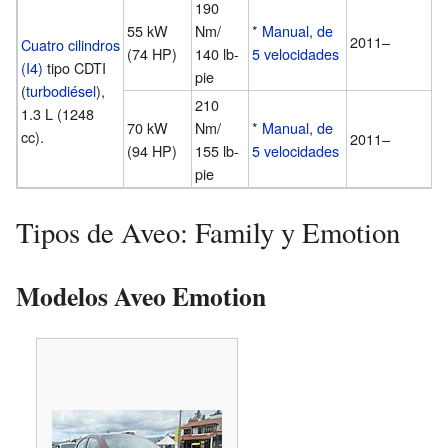
190
55 kW
Nm/
*
Manual, de
2011–
Cuatro cilindros
(74 HP)
140 lb-
5 velocidades
(I4)
tipo CDTI
pie
(
turbodiésel
),
210
1.3 L (1248
70 kW
Nm/
*
Manual, de
cc).
2011–
(94 HP)
155 lb-
5 velocidades
pie
Tipos de Aveo: Family y Emotion
Modelos Aveo Emotion