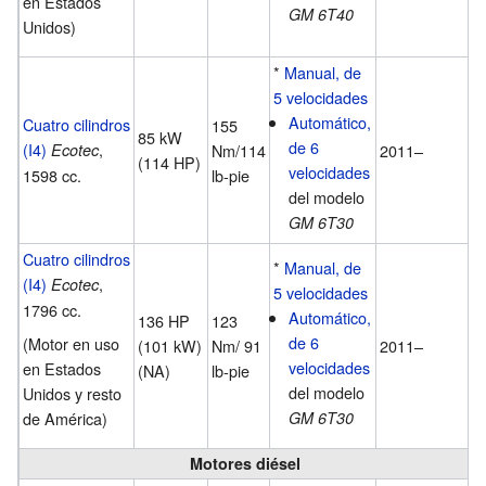
en Estados
GM 6T40
Unidos)
*
Manual, de
5 velocidades
Automático,
Cuatro cilindros
155
85 kW
de 6
(I4)
,
Ecotec
Nm/114
2011–
(114 HP)
velocidades
1598 cc.
lb-pie
del modelo
GM 6T30
Cuatro cilindros
*
Manual, de
(I4)
,
Ecotec
5 velocidades
1796 cc.
Automático,
136 HP
123
de 6
(Motor en uso
(101 kW)
Nm/ 91
2011–
velocidades
en Estados
(NA)
lb-pie
del modelo
Unidos y resto
de América)
GM 6T30
Motores diésel