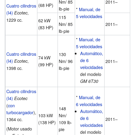
Nm/ 85
2011–
(68 HP)
Cuatro cilindros
lb-pie
*
Manual, de
(I4)
,
Ecotec
5 velocidades
115
1229 cc.
62 kW
Nm/ 85
2011–
(83 HP)
lb-pie
*
Manual, de
5 velocidades
Automático,
Cuatro cilindros
130
74 kW
de 6
(I4)
,
Ecotec
Nm/ 96
2011–
(99 HP)
velocidades
1398 cc.
lb-pie
del modelo
GM 6T30
Cuatro cilindros
*
Manual, de
(I4)
Ecotec
6 velocidades
(
con
148
Automático,
turbocargador
),
103 kW
Nm/
de 6
2011–
1364 cc.
(138 HP)
109 lb-
velocidades
(Motor usado
pie
del modelo