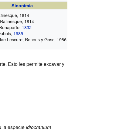
Sinonimia
finesque, 1814
e
Rafinesque, 1814
Bonaparte,
1832
ubois,
1985
idae
Lescure, Renous y Gasc, 1986
te. Esto les permite excavar y
o la especie
Idiocranium