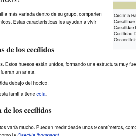
milia más variada dentro de su grupo, comparten
Cecilinia
Ra
Caeciliina
icos. Estas características les ayudan a vivir
Caecilidae
Ceciliidae
D
Oscaecilio
s de los cecílidos
. Estos huesos están unidos, formando una estructura muy fuer
fueran un ariete.
ida debajo del hocico.
sta familia tiene
cola
.
de los cecílidos
ltos varía mucho. Pueden medir desde unos 9 centímetros, com
 como la
Caecilia thompsoni
.