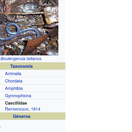
.
Boulengerula taitanus
Taxonomía
Animalia
Chordata
Amphibia
Gymnophiona
Caeciliidae
Rafinesque
,
1814
Géneros
.