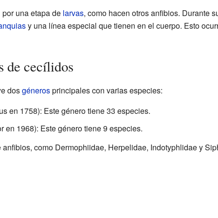
n por una etapa de
larvas
, como hacen otros anfibios. Durante s
anquias
y una línea especial que tienen en el cuerpo. Esto ocu
 de cecílidos
uye dos
géneros
principales con varias especies:
us en 1758): Este género tiene 33 especies.
or en 1968): Este género tiene 9 especies.
de anfibios, como Dermophiidae, Herpelidae, Indotyphlidae y S