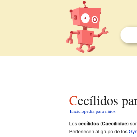
Cecílidos pa
Enciclopedia para niños
Los
cecílidos
(
Caeciliidae
) so
Pertenecen al grupo de los
Gym