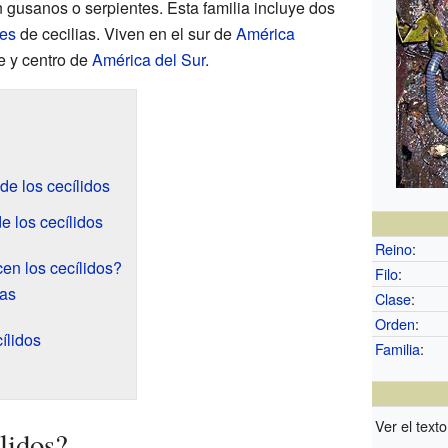
gusanos o serpientes. Esta familia incluye dos
es
de cecilias. Viven en el sur de
América
e y centro de
América del Sur
.
 de los cecílidos
e los cecílidos
Reino
:
en los cecílidos?
Filo
:
ías
Clase
:
Orden
:
ílidos
Familia
:
Ver el texto
lidos?