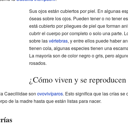
Sus ojos están cubiertos por piel. En algunas es
óseas sobre los ojos. Pueden tener o no tener e
está cubierto por pliegues de piel que forman ani
cubrir el cuerpo por completo o solo una parte. L
sobre las
vértebras
, y entre ellos puede haber 
tienen cola, algunas especies tienen una escama 
La mayoría son de color negro o gris, pero algu
rosados.
¿Cómo viven y se reproducen l
ia Caeciliidae son
ovovivíparos
. Esto significa que las crías se
po de la madre hasta que están listas para nacer.
crías