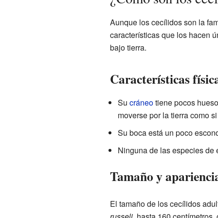
Aunque los cecílidos son la fa
características que los hacen ún
bajo tierra.
Características física
Su
cráneo
tiene pocos huesos
moverse por la tierra como si 
Su boca está un poco escond
Ninguna de las especies de e
Tamaño y apariencia 
El tamaño de los cecílidos adu
russeli
, hasta 160 centímetros,