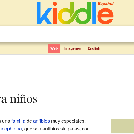
Web
Imágenes
English
ra niños
n una
familia
de
anfibios
muy especiales.
nophiona
, que son anfibios sin patas, con