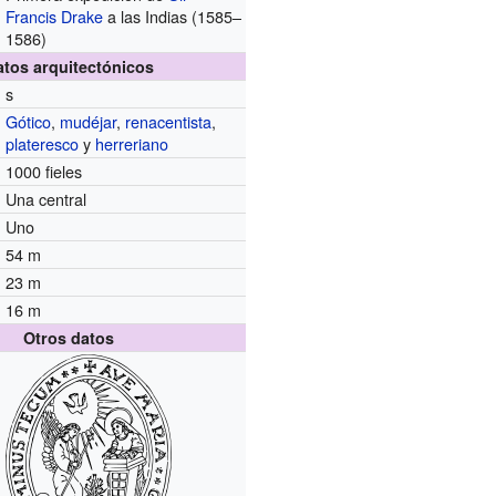
Francis Drake
a las Indias (1585–
1586)
atos arquitectónicos
s
Gótico
,
mudéjar
,
renacentista
,
plateresco
y
herreriano
1000 fieles
Una central
Uno
54 m
23 m
16 m
Otros datos