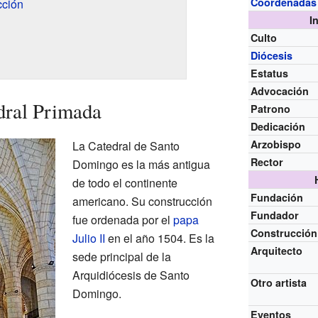
Coordenadas
cción
I
Culto
Diócesis
Estatus
Advocación
edral Primada
Patrono
Dedicación
Arzobispo
La Catedral de Santo
Rector
Domingo es la más antigua
de todo el continente
Fundación
americano. Su construcción
Fundador
fue ordenada por el
papa
Construcción
Julio II
en el año 1504. Es la
Arquitecto
sede principal de la
Arquidiócesis de Santo
Otro artista
Domingo.
Eventos