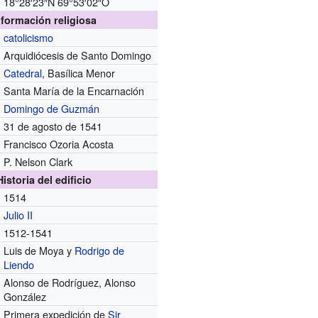
18°28′23″N
69°53′02″O
nformación religiosa
catolicismo
Arquidiócesis de Santo Domingo
Catedral
, Basílica Menor
Santa María de la Encarnación
Domingo de Guzmán
31 de agosto de 1541
Francisco Ozoria Acosta
P. Nelson Clark
Historia del edificio
1514
Julio II
1512-1541
Luis de Moya y
Rodrigo de
Liendo
Alonso de Rodríguez, Alonso
González
Primera expedición de
Sir