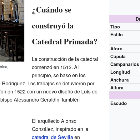
¿Cuándo se
D
construyó la
Tipo
Estilo
Catedral Primada?
Aforo
Cúpula
La construcción de la catedral
Campanarios
rica,
comenzó en 1512. Al
Longitud
principio, se basó en los
Anchura
e Rodríguez. Los trabajos se detuvieron por
Altura
aron en 1522 con un nuevo diseño de Luis de
 obispo Alessandro Geraldini también
Escudo
El arquitecto Alonso
González, inspirado en la
catedral de Sevilla
en