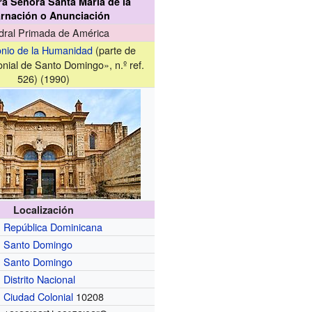
ra Señora Santa María de la
rnación o Anunciación
dral Primada de América
onio de la Humanidad
(parte de
nial de Santo Domingo», n.º ref.
526) (1990)
Localización
República Dominicana
Santo Domingo
Santo Domingo
Distrito Nacional
Ciudad Colonial
10208