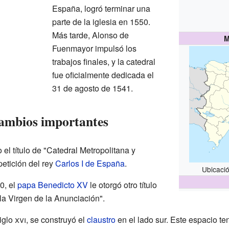
España, logró terminar una
parte de la iglesia en 1550.
Más tarde, Alonso de
M
Fuenmayor impulsó los
trabajos finales, y la catedral
fue oficialmente dedicada el
31 de agosto de 1541.
cambios importantes
o el título de "Catedral Metropolitana y
petición del rey
Carlos I de España
.
Ubicaci
0, el
papa
Benedicto XV
le otorgó otro título
la Virgen de la Anunciación".
iglo
xvi
, se construyó el
claustro
en el lado sur. Este espacio te