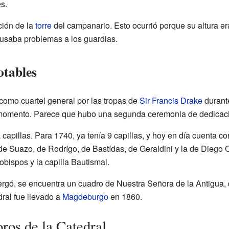
s.
ción de la
torre
del campanario. Esto ocurrió porque su altura er
ausaba problemas a los guardias.
otables
como cuartel general por las tropas de
Sir Francis Drake
durante
 momento. Parece que hubo una segunda ceremonia de dedicac
ía capillas. Para 1740, ya tenía 9 capillas, y hoy en día cuenta c
de Suazo, de Rodrígo, de Bastídas, de Geraldini y la de Diego 
bispos y la capilla Bautismal.
bergó, se encuentra un cuadro de Nuestra Señora de la Antigua,
dral fue llevado a
Magdeburgo
en 1860.
ros de la Catedral