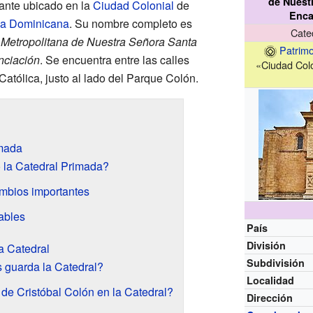
de Nuest
tante ubicado en la
Ciudad Colonial
de
Enca
ca Dominicana
. Su nombre completo es
Cate
a Metropolitana de Nuestra Señora Santa
Patrim
nciación
. Se encuentra entre las calles
«Ciudad Colo
atólica, justo al lado del Parque Colón.
imada
 la Catedral Primada?
mbios importantes
ables
País
División
a Catedral
Subdivisión
s guarda la Catedral?
Localidad
 de Cristóbal Colón en la Catedral?
Dirección