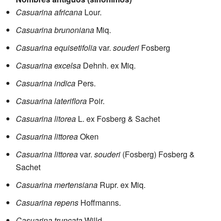
Casuarina africana
Lour.
Casuarina brunoniana
Miq.
Casuarina equisetifolia
var.
souderi
Fosberg
Casuarina excelsa
Dehnh. ex Miq.
Casuarina indica
Pers.
Casuarina lateriflora
Poir.
Casuarina litorea
L. ex Fosberg & Sachet
Casuarina littorea
Oken
Casuarina littorea
var.
souderi
(Fosberg) Fosberg &
Sachet
Casuarina mertensiana
Rupr. ex Miq.
Casuarina repens
Hoffmanns.
Casuarina truncata
Willd.