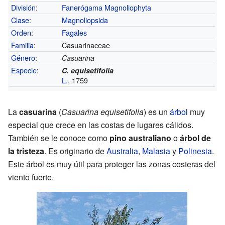
División
:
Fanerógama
Magnoliophyta
Clase
:
Magnoliopsida
Orden
:
Fagales
Familia
:
Casuarinaceae
Género
:
Casuarina
Especie
:
C. equisetifolia
L.
, 1759
La
casuarina
(
Casuarina equisetifolia
) es un
árbol
muy
especial que crece en las costas de lugares cálidos.
También se le conoce como
pino australiano
o
árbol de
la tristeza
. Es originario de
Australia
,
Malasia
y
Polinesia
.
Este árbol es muy útil para proteger las zonas costeras del
viento fuerte.