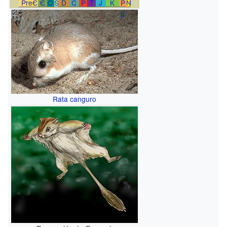
PreЄ
Є
O
S
D
C
P
T
J
K
P
N
g
Rata canguro