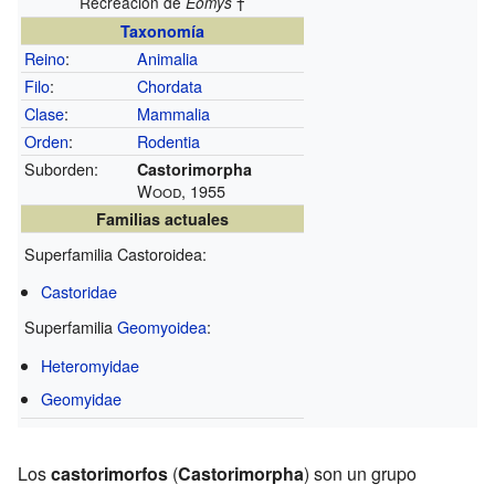
Recreación de
†
Eomys
Taxonomía
Reino
:
Animalia
Filo
:
Chordata
Clase
:
Mammalia
Orden
:
Rodentia
Suborden:
Castorimorpha
Wood, 1955
Familias actuales
Superfamilia Castoroidea:
Castoridae
Superfamilia
Geomyoidea
:
Heteromyidae
Geomyidae
Los
castorimorfos
(
Castorimorpha
) son un grupo