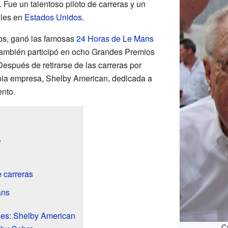
. Fue un talentoso piloto de carreras y un
iles en
Estados Unidos
.
os, ganó las famosas
24 Horas de Le Mans
También participó en ocho Grandes Premios
espués de retirarse de las carreras por
opia empresa, Shelby American, dedicada a
ento.
?
e carreras
ans
ches: Shelby American
C