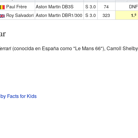
Paul Frère
Aston Martin DB3S
S 3.0
74
DNF
Roy Salvadori
Aston Martin DBR1/300
S 3.0
323
1.º
ar
errari
(conocida en España como "Le Mans 66"), Carroll Shelby e
lby Facts for Kids