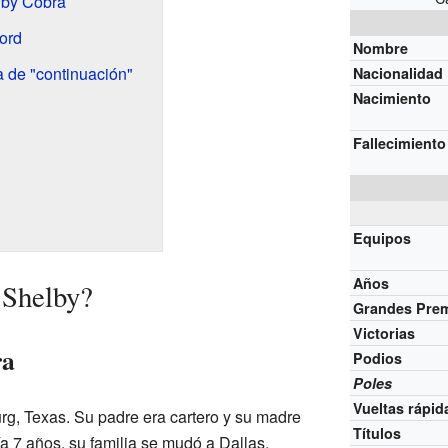
lby Cobra
ord
Nombre
a de "continuación"
Nacionalidad
Nacimiento
Fallecimiento
Equipos
Años
 Shelby?
Grandes Pre
Victorias
ra
Podios
Poles
Vueltas rápid
rg, Texas. Su padre era cartero y su madre
Títulos
a 7 años, su familia se mudó a Dallas,