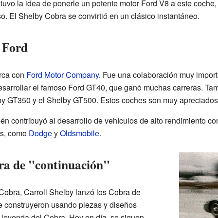
 tuvo la idea de ponerle un potente motor Ford V8 a este coche
o. El Shelby Cobra se convirtió en un clásico instantáneo.
 Ford
erca con
Ford Motor Company
. Fue una colaboración muy import
sarrollar el famoso Ford GT40, que ganó muchas carreras. Tamb
y GT350 y el Shelby GT500. Estos coches son muy apreciados p
ién contribuyó al desarrollo de vehículos de alto rendimiento c
os, como
Dodge
y
Oldsmobile
.
bra de "continuación"
obra, Carroll Shelby lanzó los Cobra de
e construyeron usando piezas y diseños
a leyenda del Cobra. Hoy en día, se siguen