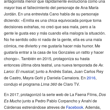
antagonista menor que rápidamente evoluciona como una
mayor tras el fallecimiento del personaje de Ana María
Jordán. En una entrevista Cano habla de su personaje
diciendo: «Emilia es una chica equivocada porque toma
decisiones extrañas, no creó que sea mala, pero a la
gente le gusta eso y más cuando ella malogra la situación.
No he sentido odio ni nada de la gente, ella es una mala
cómica, me divierto y me gustaría hacer más humor. Me
gustaría entrar a la casa de los Gonzales un ratito y hacer
chongo». También en 2015, protagoniza su hasta
entonces última obra teatral, una nueva temporada de
Av.
Larco: El musical
; junto a Andrés Salas, Juan Carlos Rey
de Castro, Mayra Goñi y Daniela Camaiora. En
2016
,
condujo el programa
Lima 360
de Claro TV.
En 2017, protagonizó la serie web de La Faena Films,
Dos
Es Mucho
junto a Pedro Pablo Corpancho y Anahí de
Cárdenas estrenándose atreves de
Facebook
. Además,