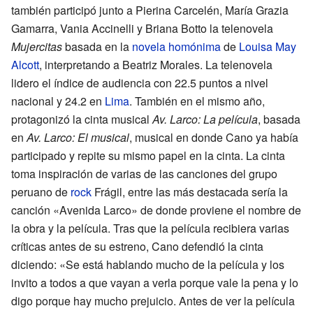
también participó junto a Pierina Carcelén, María Grazia
Gamarra, Vania Accinelli y Briana Botto la telenovela
Mujercitas
basada en la
novela homónima
de
Louisa May
Alcott
, interpretando a Beatriz Morales. La telenovela
lidero el índice de audiencia con 22.5 puntos a nivel
nacional y 24.2 en
Lima
. También en el mismo año,
protagonizó la cinta musical
Av. Larco: La película
, basada
en
Av. Larco: El musical
, musical en donde Cano ya había
participado y repite su mismo papel en la cinta. La cinta
toma inspiración de varias de las canciones del grupo
peruano de
rock
Frágil, entre las más destacada sería la
canción «Avenida Larco» de donde proviene el nombre de
la obra y la película. Tras que la película recibiera varias
críticas antes de su estreno, Cano defendió la cinta
diciendo: «Se está hablando mucho de la película y los
invito a todos a que vayan a verla porque vale la pena y lo
digo porque hay mucho prejuicio. Antes de ver la película