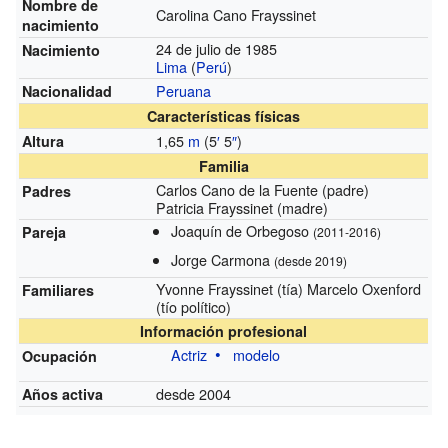
Nombre de
Carolina Cano Frayssinet
nacimiento
24 de julio de 1985
Nacimiento
Lima
(
Perú
)
Peruana
Nacionalidad
Características físicas
1,65
m
(5
′
5
″
)
Altura
Familia
Carlos Cano de la Fuente (padre)
Padres
Patricia Frayssinet (madre)
Joaquín de Orbegoso
Pareja
(2011-2016)
Jorge Carmona
(desde 2019)
Yvonne Frayssinet (tía) Marcelo Oxenford
Familiares
(tío político)
Información profesional
Actriz
modelo
Ocupación
desde 2004
Años activa