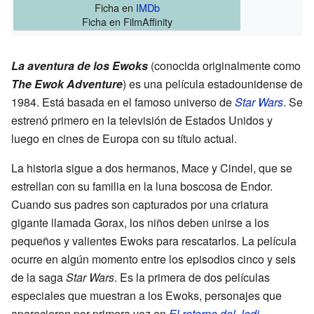
Ficha
en
IMDb
Ficha
en FilmAffinity
La aventura de los Ewoks
(conocida originalmente como
The Ewok Adventure
) es una película estadounidense de
1984. Está basada en el famoso universo de
Star Wars
. Se
estrenó primero en la televisión de Estados Unidos y
luego en cines de Europa con su título actual.
La historia sigue a dos hermanos, Mace y Cindel, que se
estrellan con su familia en la luna boscosa de Endor.
Cuando sus padres son capturados por una criatura
gigante llamada Gorax, los niños deben unirse a los
pequeños y valientes Ewoks para rescatarlos. La película
ocurre en algún momento entre los episodios cinco y seis
de la saga
Star Wars
. Es la primera de dos películas
especiales que muestran a los Ewoks, personajes que
aparecieron por primera vez en
El retorno del Jedi
.