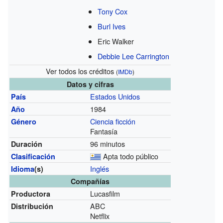
Tony Cox
Burl Ives
Eric Walker
Debbie Lee Carrington
Ver todos los créditos
(
IMDb
)
Datos y cifras
Estados Unidos
País
1984
Año
Ciencia ficción
Género
Fantasía
96 minutos
Duración
Apta todo público
Clasificación
Inglés
Idioma
(s)
Compañías
Lucasfilm
Productora
ABC
Distribución
Netflix