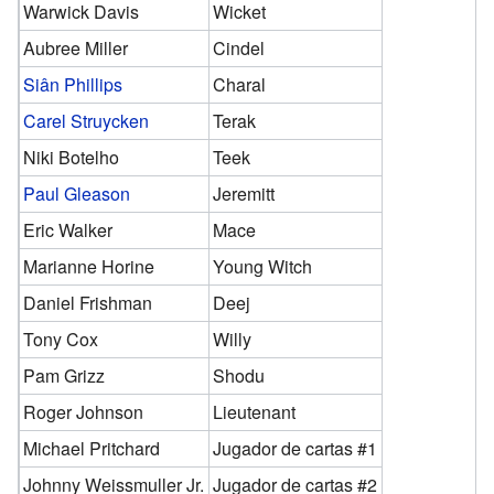
Warwick Davis
Wicket
Aubree Miller
Cindel
Siân Phillips
Charal
Carel Struycken
Terak
Niki Botelho
Teek
Paul Gleason
Jeremitt
Eric Walker
Mace
Marianne Horine
Young Witch
Daniel Frishman
Deej
Tony Cox
Willy
Pam Grizz
Shodu
Roger Johnson
Lieutenant
Michael Pritchard
Jugador de cartas #1
Johnny Weissmuller Jr.
Jugador de cartas #2