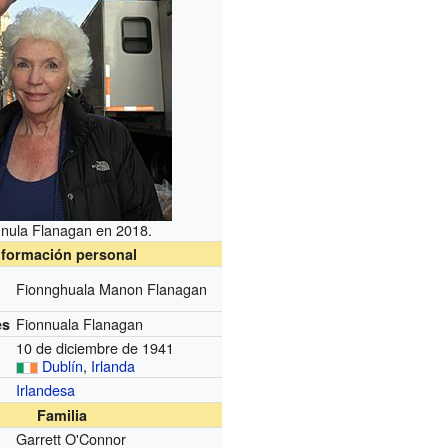
nnula Flanagan en 2018.
nformación personal
Fionnghuala Manon Flanagan
Fionnuala Flanagan
es
10 de diciembre de 1941
Dublín
,
Irlanda
Irlandesa
Familia
Garrett O'Connor