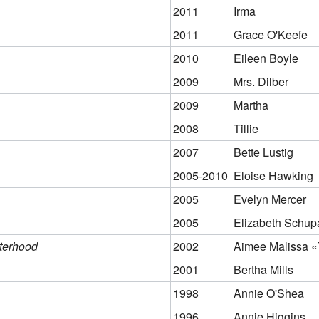
2011
Irma
2011
Grace O'Keefe
2010
Eileen Boyle
2009
Mrs. Dilber
2009
Martha
2008
Tillie
2007
Bette Lustig
2005-2010
Eloise Hawking
2005
Evelyn Mercer
2005
Elizabeth Schup
sterhood
2002
Aimee Malissa 
2001
Bertha Mills
1998
Annie O'Shea
1996
Annie Higgins