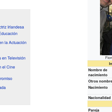
riz Irlandesa
Educación
en la Actuación
Fio
 en Televisión
I
n el Cine
Nombre de
nacimiento
promiso
Otros nombr
ada
Nacimiento
Nacionalidad
Pareja