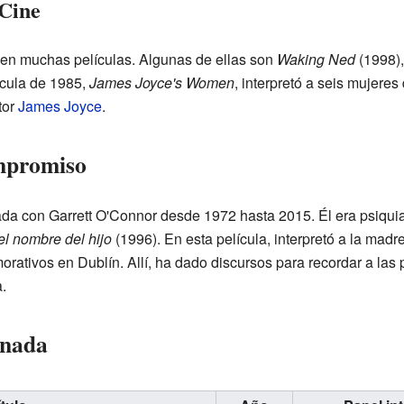
 Cine
en muchas películas. Algunas de ellas son
Waking Ned
(1998)
ícula de 1985,
James Joyce's Women
, interpretó a seis mujeres
tor
James Joyce
.
mpromiso
a con Garrett O'Connor desde 1972 hasta 2015. Él era psiquiat
el nombre del hijo
(1996). En esta película, interpretó a la mad
rativos en Dublín. Allí, ha dado discursos para recordar a las 
.
onada