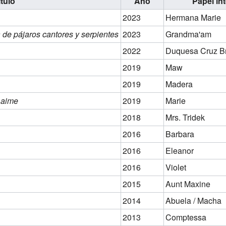
ítulo
Año
Papel in
2023
Hermana Marie
 de pájaros cantores y serpientes
2023
Grandma'am
2022
Duquesa Cruz B
2019
Maw
2019
Madera
 aime
2019
Marie
2018
Mrs. Tridek
2016
Barbara
2016
Eleanor
2016
Violet
2015
Aunt Maxine
2014
Abuela / Macha
2013
Comptessa