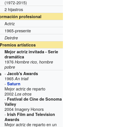
(1972-2015)
2 hijastros
formación profesional
Actriz
1965-presente
Deirdre
Premios artísticos
Mejor actriz invitada - Serie
dramática
1976
Hombre rico, hombre
pobre
-
Jacob's Awards
s
1965
An triail
-
Saturn
Mejor actriz de reparto
2002
Los otros
-
Festival de Cine de Sonoma
Valley
2004 Imagery Honors
-
Irish Film and Television
Awards
Mejor actriz de reparto en un