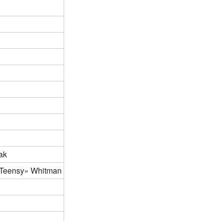
ak
«Teensy» Whitman