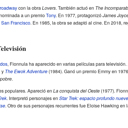
roadway
con la obra
Lovers
. También actuó en
The Incomparab
ue nominada a un premio
Tony
. En 1977, protagonizó
James Joyc
y
San Francisco
. En 1985, la obra se adaptó al cine. En 2018, 
elevisión
idos
, Fionnula ha aparecido en varias películas para televisió
) y
The Ewok Adventure
(1984). Ganó un premio Emmy en 1976. 
 pobre
.
ies populares. Apareció en
La conquista del Oeste
(1977). Fionn
Trek
. Interpretó personajes en
Star Trek: espacio profundo nuev
ise
. Otro de sus personajes recurrentes fue Eloise Hawking en l