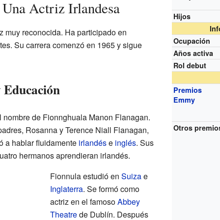
 Una Actriz Irlandesa
Hijos
In
z muy reconocida. Ha participado en
Ocupación
es. Su carrera comenzó en 1965 y sigue
Años activa
Rol debut
y Educación
Premios
Emmy
el nombre de Fionnghuala Manon Flanagan.
Otros premio
padres, Rosanna y Terence Niall Flanagan,
ió a hablar fluidamente
irlandés
e
inglés
. Sus
cuatro hermanos aprendieran irlandés.
Fionnula estudió en
Suiza
e
Inglaterra
. Se formó como
actriz en el famoso
Abbey
Theatre
de Dublín. Después