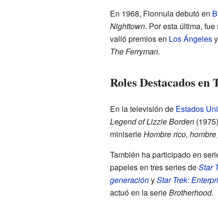
En 1968, Fionnula debutó en
B
Nighttown
. Por esta última, f
valió premios en
Los Ángeles
The Ferryman
.
Roles Destacados en T
En la televisión de
Estados Un
Legend of Lizzie Borden
(1975
miniserie
Hombre rico, hombre
También ha participado en ser
papeles en tres series de
Star 
generación
y
Star Trek: Enterpr
actuó en la serie
Brotherhood
.