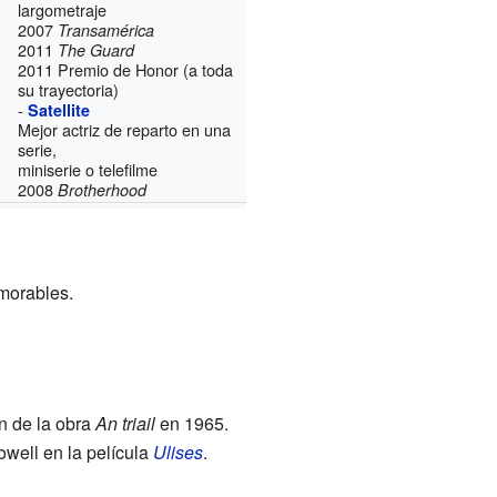
largometraje
2007
Transamérica
2011
The Guard
2011 Premio de Honor (a toda
su trayectoria)
-
Satellite
Mejor actriz de reparto en una
serie,
miniserie o telefilme
2008
Brotherhood
morables.
n de la obra
An triail
en 1965.
well en la película
Ulises
.