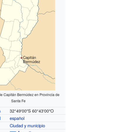
Capitán
Bermúdez
de Capitán Bermúdez en Provincia de
Santa Fe
32°49′00″S
60°43′00″O
s
español
l
Ciudad y municipio