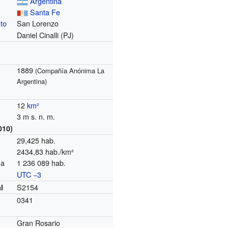
Argentina
Santa Fe
to
San Lorenzo
Daniel Cinalli (PJ)
1889
(Compañía Anónima La
Argentina)
12
km²
3 m s. n. m.
010)
29,425 hab.
2434,83 hab./km²
na
1 236 089 hab.
UTC −3
o
S2154
l
0341
Gran Rosario