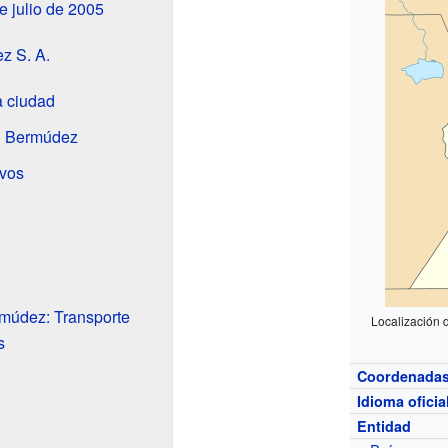
e julio de 2005
z S. A.
a ciudad
án Bermúdez
ivos
múdez: Transporte
Localización 
s
Coordenada
Idioma oficia
Entidad