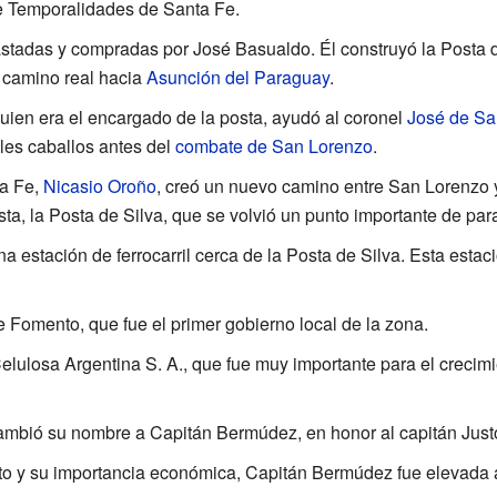
de Temporalidades de Santa Fe.
stadas y compradas por José Basualdo. Él construyó la Posta de
 camino real hacia
Asunción del Paraguay
.
ien era el encargado de la posta, ayudó al coronel
José de Sa
es caballos antes del
combate de San Lorenzo
.
a Fe,
Nicasio Oroño
, creó un nuevo camino entre San Lorenzo y
osta, la Posta de Silva, que se volvió un punto importante de par
a estación de ferrocarril cerca de la Posta de Silva. Esta estaci
 Fomento, que fue el primer gobierno local de la zona.
lulosa Argentina S. A., que fue muy importante para el crecimie
cambió su nombre a Capitán Bermúdez, en honor al capitán Ju
o y su importancia económica, Capitán Bermúdez fue elevada a