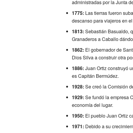
administradas por la Junta 
1775:
Las tierras fueron suba
descanso para viajeros en el
1813:
Sebastián Basualdo, qu
Granaderos a Caballo dándol
1862:
El gobernador de Sant
Dios Silva a construir otra p
1886:
Juan Ortiz construyó un
es Capitán Bermúdez.
1928:
Se creó la Comisión de
1929:
Se fundó la empresa Ce
economía del lugar.
1950:
El pueblo Juan Ortiz 
1971:
Debido a su crecimient