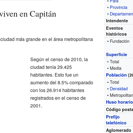
•
País
•
Provincia
viven en Capitán
•
Departamen
Intendente
Eventos
históricos
 ciudad más grande en el área metropolitana
• Fundación
Superficie
Según el censo de 2010, la
• Total
ciudad tenía 29.425
• Media
habitantes. Esto fue un
Población
(2
• Total
aumento del 8.5% comparado
•
Densidad
con los 26.914 habitantes
• Metropolita
registrados en el censo de
Huso horari
2001.
Código posta
Prefijo
telefónico
Aglomerado