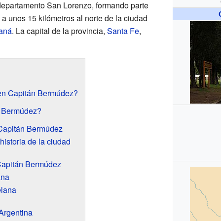
 departamento San Lorenzo, formando parte
a unos 15 kilómetros al norte de la ciudad
raná
. La capital de la provincia,
Santa Fe
,
en Capitán Bermúdez?
n Bermúdez?
e Capitán Bermúdez
istoria de la ciudad
 Capitán Bermúdez
ana
elana
Argentina