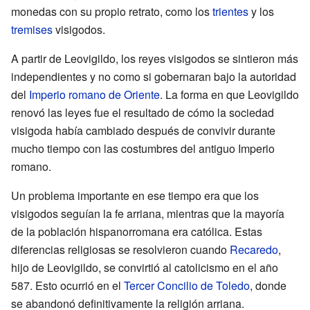
monedas con su propio retrato, como los
trientes
y los
tremises
visigodos.
A partir de Leovigildo, los reyes visigodos se sintieron más
independientes y no como si gobernaran bajo la autoridad
del
Imperio romano de Oriente
. La forma en que Leovigildo
renovó las leyes fue el resultado de cómo la sociedad
visigoda había cambiado después de convivir durante
mucho tiempo con las costumbres del antiguo Imperio
romano.
Un problema importante en ese tiempo era que los
visigodos seguían la fe arriana, mientras que la mayoría
de la población hispanorromana era católica. Estas
diferencias religiosas se resolvieron cuando
Recaredo
,
hijo de Leovigildo, se convirtió al catolicismo en el año
587. Esto ocurrió en el
Tercer Concilio de Toledo
, donde
se abandonó definitivamente la religión arriana.