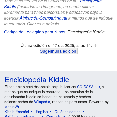
Todo el contenido de los artículos de la
Enciclopedia
Kiddle
(incluidas las imágenes) se puede utilizar
libremente para fines personales y educativos bajo la
licencia
Atribución-CompartirIgual
a menos que se indique
lo contrario. Citar este artículo:
Código de Leovigildo para Niños
.
Enciclopedia Kiddle.
Última edición el 17 oct 2025, a las 11:19
Sugerir una edición
.
Enciclopedia Kiddle
El contenido está disponible bajo la licencia
CC BY-SA 3.0
, a
menos que se indique lo contrario. Los artículos de la
enciclopedia Kiddle se basan en contenido y hechos
seleccionados de
Wikipedia
, reescritos para niños. Powered by
MediaWiki
.
Kiddle Español
English
Quiénes somos
Política de privacidad
Contacto
© 2025 Kiddle.co