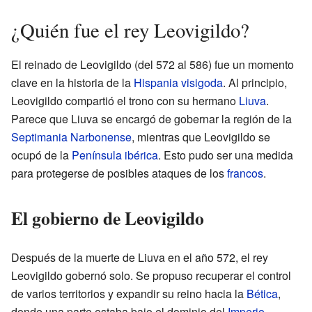
¿Quién fue el rey Leovigildo?
El reinado de Leovigildo (del 572 al 586) fue un momento
clave en la historia de la
Hispania visigoda
. Al principio,
Leovigildo compartió el trono con su hermano
Liuva
.
Parece que Liuva se encargó de gobernar la región de la
Septimania Narbonense
, mientras que Leovigildo se
ocupó de la
Península ibérica
. Esto pudo ser una medida
para protegerse de posibles ataques de los
francos
.
El gobierno de Leovigildo
Después de la muerte de Liuva en el año 572, el rey
Leovigildo gobernó solo. Se propuso recuperar el control
de varios territorios y expandir su reino hacia la
Bética
,
donde una parte estaba bajo el dominio del
Imperio