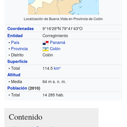
Localización de Buena Vista en Provincia de Colón
9°16′29″N
79°41′43″O
Coordenadas
Corregimiento
Entidad
•
País
Panamá
•
Provincia
Colón
• Distrito
Colón
Superficie
• Total
114.5
km²
Altitud
• Media
64 m s. n. m.
Población
(2010)
• Total
14 285 hab.
Contenido