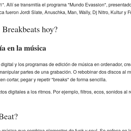
". Allí se transmitía el programa "Mundo Evassion", presentad
a fueron Jordi Slate, Anuschka, Man, Wally, Dj Nitro, Kultur y F
 Breakbeats hoy?
ía en la música
a digital y los programas de edición de música en ordenador, c
y manipular partes de una grabación. O rebobinar dos discos al 
 cortar, pegar y repetir "breaks" de forma sencilla.
s digitales a los ritmos. Por ejemplo, filtros, ecos, sonidos al
Beat?
de música que combina elementos de funk y soul. Se enfoca en lo