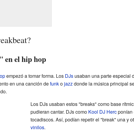
reakbeat?
" en el hip hop
hop
empezó a tomar forma. Los
DJs
usaban una parte especial 
ento en una canción de
funk
o
jazz
donde la música principal se
ndo.
Los DJs usaban estos "breaks" como base rítmic
pudieran cantar. DJs como
Kool DJ Herc
ponían 
tocadiscos. Así, podían repetir el "break" una y o
vinilos
.