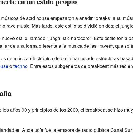
ierte en un estilo propio
os músicos de acid house empezaron a añadir "breaks" a su músi
 rave music. Más tarde, este estilo se dividió en dos: el jungle
nuevo estilo llamado "jungalistic hardcore". Este estilo tenía p
lar de una forma diferente a la música de las "raves", que solí
s de música electrónica de baile han usado estructuras basad
ouse
o
techno
. Entre estos subgéneros de breakbeat más recien
paña
 los años 90 y principios de los 2000, el breakbeat se hizo mu
aridad en Andalucía fue la emisora de radio pública Canal Sur