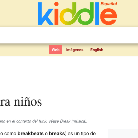
Web
Imágenes
English
ara niños
rmino en el contexto del funk, véase Break (música).
do como
breakbeats
o
breaks
) es un tipo de