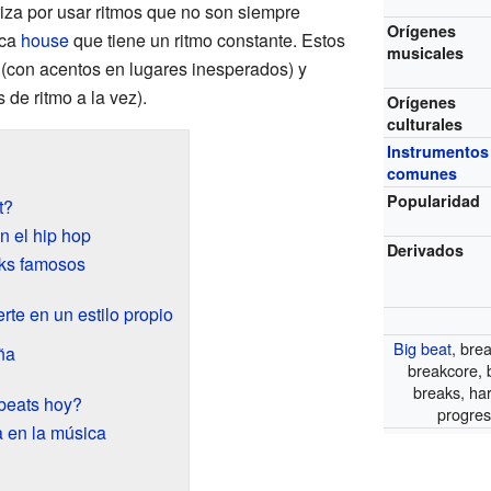
riza por usar ritmos que no son siempre
Orígenes
ica
house
que tiene un ritmo constante. Estos
musicales
 (con acentos en lugares inesperados) y
 de ritmo a la vez).
Orígenes
culturales
Instrumentos
comunes
Popularidad
t?
n el hip hop
Derivados
ks famosos
rte en un estilo propio
Big beat
, bre
ña
breakcore, 
breaks, ha
beats hoy?
progres
a en la música