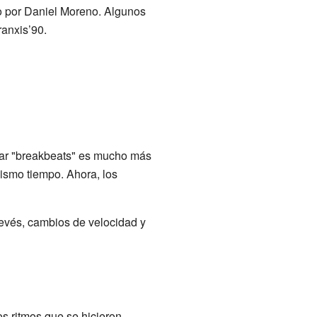
o por Daniel Moreno. Algunos
ranxis’90.
rear "breakbeats" es mucho más
mismo tiempo. Ahora, los
 revés, cambios de velocidad y
s ritmos que se hicieron