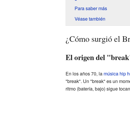
Para saber más
Véase también
¿Cómo surgió el B
El origen del "break
En los años 70, la
música hip 
"break". Un "break" es un mom
ritmo (batería, bajo) sigue toca