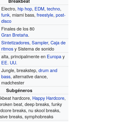
Breakbeat
Electro,
hip hop
,
EDM
,
techno
,
funk
, miami bass,
freestyle
,
post-
disco
Finales de los 80
Gran Bretaña
.
Sintetizadores
,
Sampler
,
Caja de
ritmos
y Sistema de sonido
alta, principalmente en
Europa
y
EE. UU.
Jungle, breakstep,
drum and
bass
, alternative dance,
madchester
Subgéneros
akbeat hardcore,
Happy Hardcore
,
broken beat, deep breaks, funky
rdcore breaks, nu skool breaks,
sive breaks, symphobreaks