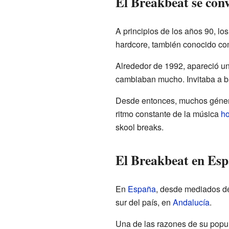
El Breakbeat se conv
A principios de los años 90, l
hardcore, también conocido como
Alrededor de 1992, apareció un 
cambiaban mucho. Invitaba a bai
Desde entonces, muchos género
ritmo constante de la música
h
skool breaks.
El Breakbeat en Es
En
España
, desde mediados de
sur del país, en
Andalucía
.
Una de las razones de su popul