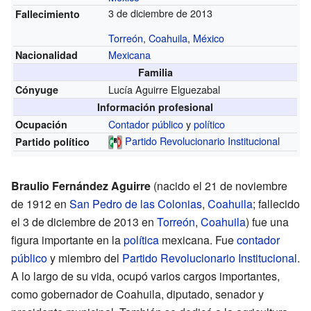
3 de diciembre de 2013
Fallecimiento
Torreón
,
Coahuila
,
México
Mexicana
Nacionalidad
Familia
Lucía Aguirre Elguezabal
Cónyuge
Información profesional
Contador público
y
político
Ocupación
Partido Revolucionario Institucional
Partido político
Braulio Fernández Aguirre
(nacido el 21 de noviembre
de 1912 en
San Pedro de las Colonias
,
Coahuila
; fallecido
el 3 de diciembre de 2013 en
Torreón
,
Coahuila
) fue una
figura importante en la
política
mexicana. Fue
contador
público
y miembro del
Partido Revolucionario Institucional
.
A lo largo de su vida, ocupó varios cargos importantes,
como gobernador de Coahuila, diputado, senador y